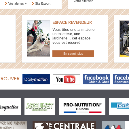
votre site web
Vos alertes +
Site Export
ESPACE REVENDEUR
Vous êtes une animalerie,
un toiletteur, une
jardinerie... cet espace
vous est réservé !
En savoir plus
TROUVER