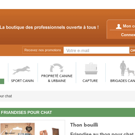
Mon c
Conn
Recevez nos promotions
PROPRETÉ CANINE
SPORT CANIN
& URBAINE
CAPTURE
BRIGADES CAN
our chat
FRIANDISES POUR CHAT
Thon bouilli
Friandise au thon pour chat