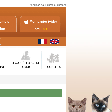
Friandises pour chats et chatons
ompte
Mon panier (
vide
)
exion
Total :
0 €
SÉCURITÉ, FORCE DE
INE
L'ORDRE
CONSEILS