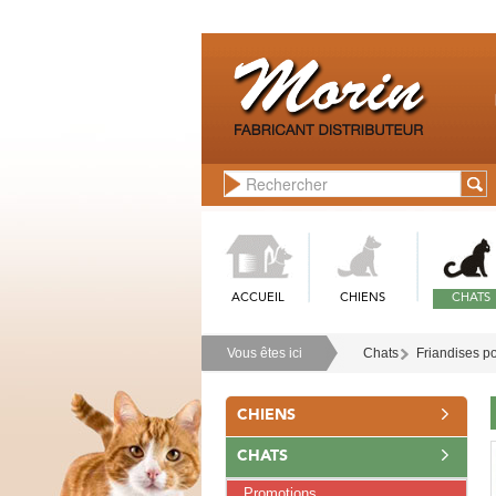
ACCUEIL
CHIENS
CHATS
Vous êtes ici
Chats
Friandises p
CHIENS
CHATS
Promotions