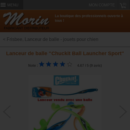
(0)
MENU
MON COMPTE
La boutique des professionnels ouverte à
tous !
< Frisbee, Lanceur de balle - jouets pour chien
Lanceur de balle "Chuckit Ball Launcher Sport"
Note :
4.67 / 5 (9 avis)