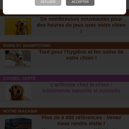
JOUETS EN CORDE
De nombreuses nouveautés pour
des heures de jeux avec votre chien
!
SOINS ET SHAMPOOING
Tout pour l'hygiène et les soins de
votre chien !
CONSEIL SANTÉ
L’arthrose chez le chien :
traitements naturels et conseil
s
NOTRE MAGASIN
Plus de 6 000 références - Venez
nous rendre visite !