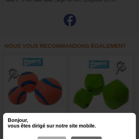
NOUS VOUS RECOMMANDONS ÉGALEMENT
Ultra Ball Chuckit - Balle
Balle Chuckit Erratic Ball
Bonjour,
pour chien
vous êtes dirigé sur notre site mobile.
14,65 €
13,40 €