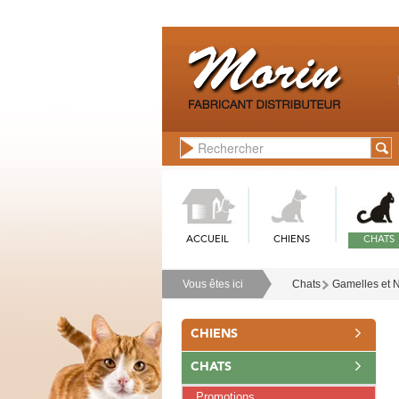
ACCUEIL
CHIENS
CHATS
Vous êtes ici
Chats
Gamelles et N
CHIENS
CHATS
Promotions