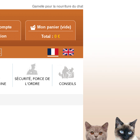
Gamelle pour la nourriture du chat
ompte
Mon panier (
vide
)
exion
Total :
0 €
SÉCURITÉ, FORCE DE
INE
L'ORDRE
CONSEILS