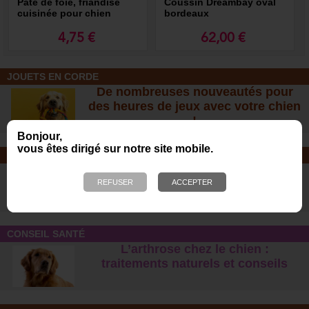
Pâté de foie, friandise
Coussin Dreambay oval
cuisinée pour chien
bordeaux
4,75 €
62,00 €
JOUETS EN CORDE
De nombreuses nouveautés pour
des heures de jeux avec votre chien
!
Bonjour,
vous êtes dirigé sur notre site mobile.
SOINS ET SHAMPOOING
Tout pour l'hygiène et les soins de
votre chien !
CONSEIL SANTÉ
L’arthrose chez le chien :
traitements naturels et conseil
s