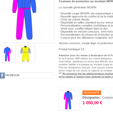
Costume de protection au mordant M
La nouvelle génération MORIN
- Nouvelle coupe MORIN, plu ergonomique 
- Nouvelle approche du confort et de la mobili
- Choix de colorie étendu
- Disponible en tailles standard ou sur mesu
- Personnalisation complète (esthétique et t
- Veste avec soufflet intégré dans le dos
- Disponible en version concours, semi entr
- Personnalisation du niveau de protection p
- Conçue pour les utilisateurs exigeants rec
Version concours, souple léger et protecteur
Produit homlogué CE
Attention
pour les ventes à destination de la 
loi du 6 janvier 1999 relative aux chiens dangereux
manchettes, jambières) ne seront plus délivrés qu’ex
moniteur habilité à la pratique du mordant (copie du
Pour les distributeurs français, vous pouvez achet
devez exiger de vos clients la capacité au mordant
***
Ne concerne pas les administrations (police
FACEBOOK
et les ventes à l’ex
port pour lesquels la vente r
NOUVEAUTÉ
Désignation :
Costum
1 050,00 €