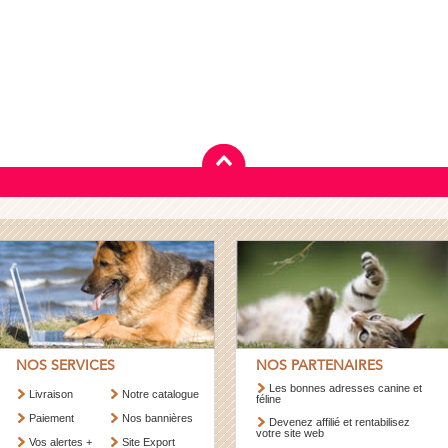
NOS SERVICES
NOS PARTENAIRES
Les bonnes adresses canine et
Livraison
Notre catalogue
féline
Paiement
Nos bannières
Devenez affilié et rentabilisez
votre site web
Vos alertes +
Site Export