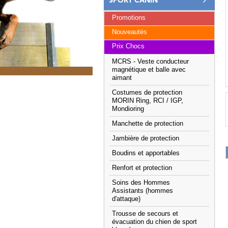
SPORT CANIN
Promotions
Nouveautés
Prix Chocs
MCRS - Veste conducteur
magnétique et balle avec
aimant
Costumes de protection
MORIN Ring, RCI / IGP,
Mondioring
Manchette de protection
Jambière de protection
Boudins et apportables
Renfort et protection
Soins des Hommes
Assistants (hommes
d'attaque)
Trousse de secours et
évacuation du chien de sport