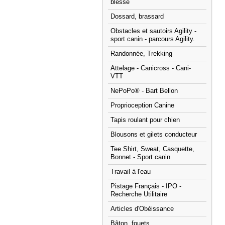
blessé
Dossard, brassard
Obstacles et sautoirs Agility -
sport canin - parcours Agility.
Randonnée, Trekking
Attelage - Canicross - Cani-
VTT
NePoPo® - Bart Bellon
Proprioception Canine
Tapis roulant pour chien
Blousons et gilets conducteur
Tee Shirt, Sweat, Casquette,
Bonnet - Sport canin
Travail à l'eau
Pistage Français - IPO -
Recherche Utilitaire
Articles d'Obéissance
Bâton, fouets