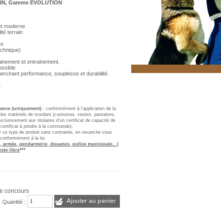
ORIN, Gamme EVOLUTION
et moderne
té terrain
re
echnique)
ainement et entrainement.
ossible.
herchant performance, souplesse et durabilité.
.
France (uniquement)
: conformément à l’application de la
, les matériels de mordant (costumes, vestes, pantalons,
clusivement aux titulaires d’un certificat de capacité de
 certificat à joindre à la commande).
er ce type de produit sans contrainte, en revanche vous
 conformément à la loi.
, armée, gendarmerie, douanes, police municipale...)
este libre
***
e concours
Ajouter au panier
Quantité :