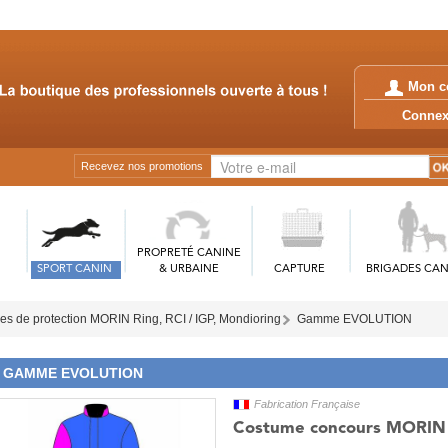
Mon c
Conn
Recevez nos promotions
PROPRETÉ CANINE
SPORT CANIN
& URBAINE
CAPTURE
BRIGADES CAN
s de protection MORIN Ring, RCI / IGP, Mondioring
Gamme EVOLUTION
GAMME EVOLUTION
Fabrication Française
Costume concours MORIN