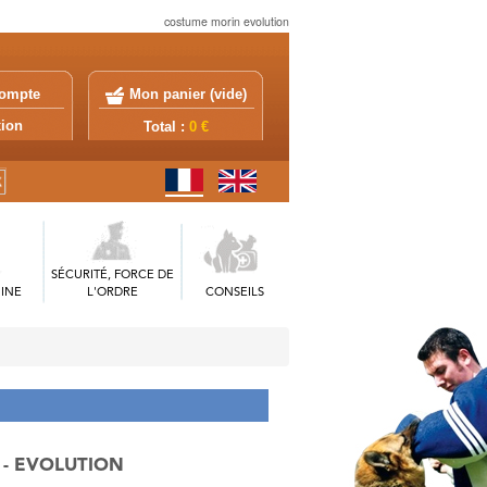
costume morin evolution
ompte
Mon panier (
vide
)
exion
Total :
0 €
SÉCURITÉ, FORCE DE
INE
L'ORDRE
CONSEILS
 - EVOLUTION