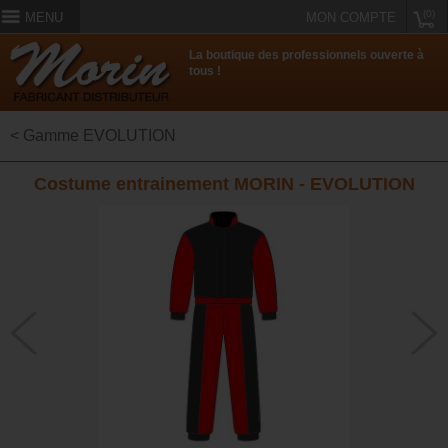
(0)
MENU
MON COMPTE
La boutique des professionnels ouverte à
tous !
< Gamme EVOLUTION
Costume entrainement MORIN - EVOLUTION