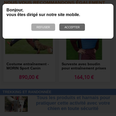
NOUS VOUS RECOMMANDONS ÉGALEMENT
Bonjour,
vous êtes dirigé sur notre site mobile.
Costume entraînement -
Surveste avec boudin
MORIN Sport Canin
pour entraînement prises
hautes - MORIN Sport
Canin
890,00 €
164,10 €
TREKKING ET RANDONNÉE
Tous les produits et harnais pour
pratiquer cette activité avec votre
chien
en toute sécurité