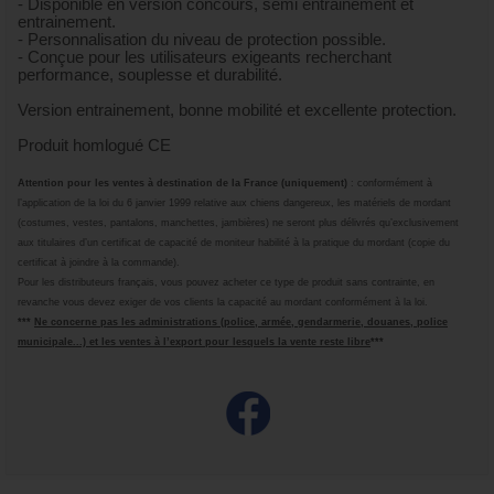
- Disponible en version concours, semi entrainement et
entrainement.
- Personnalisation du niveau de protection possible.
- Conçue pour les utilisateurs exigeants recherchant
performance, souplesse et durabilité.
Version entrainement, bonne mobilité et excellente protection.
Produit homlogué CE
Attention
pour les ventes à destination de la France (uniquement)
: conformément à
l’application de la loi du 6 janvier 1999 relative aux chiens dangereux, les matériels de mordant
(costumes, vestes, pantalons, manchettes, jambières) ne seront plus délivrés qu’exclusivement
aux titulaires d’un certificat de capacité de moniteur habilité à la pratique du mordant (copie du
certificat à joindre à la commande).
Pour les distributeurs français, vous pouvez acheter ce type de produit sans contrainte, en
revanche vous devez exiger de vos clients la capacité au mordant conformément à la loi.
***
Ne concerne pas les administrations (police, armée, gendarmerie, douanes, police
municipale...) et les ventes à l’ex
port pour lesquels la vente reste libre
***