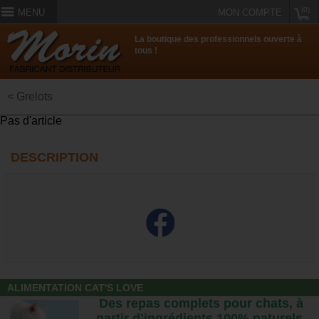
(0)
MENU
MON COMPTE
La boutique des professionnels ouverte à
tous !
< Grelots
Pas d'article
DESCRIPTION
ALIMENTATION CAT'S LOVE
Des repas complets pour chats, à
partir d’ingrédients 100% naturels.