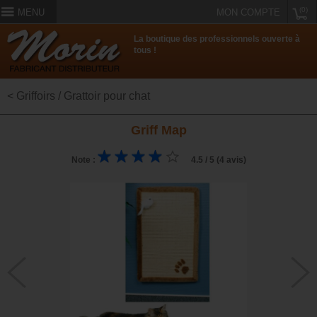
(0)
MENU
MON COMPTE
La boutique des professionnels ouverte à
tous !
< Griffoirs / Grattoir pour chat
Griff Map
Note :
4.5 / 5 (4 avis)