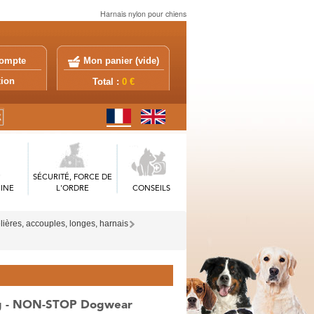
Harnais nylon pour chiens
ompte
Mon panier (
vide
)
exion
Total :
0 €
SÉCURITÉ, FORCE DE
INE
L'ORDRE
CONSEILS
elières, accouples, longes, harnais
ng - NON-STOP Dogwear