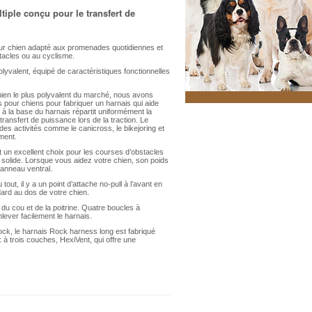
iple conçu pour le transfert de
our chien adapté aux promenades quotidiennes et
tacles ou au cyclisme.
olyvalent, équipé de caractéristiques fonctionnelles
hien le plus polyvalent du marché, nous avons
s pour chiens pour fabriquer un harnais qui aide
 à la base du harnais répartit uniformément la
transfert de puissance lors de la traction. Le
es activités comme le canicross, le bikejoring et
ément.
 un excellent choix pour les courses d’obstacles
ée solide. Lorsque vous aidez votre chien, son poids
panneau ventral.
tout, il y a un point d’attache no-pull à l’avant en
dard au dos de votre chien.
du cou et de la poitrine. Quatre boucles à
nlever facilement le harnais.
ck, le harnais Rock harness long est fabriqué
à trois couches, HexiVent, qui offre une
s