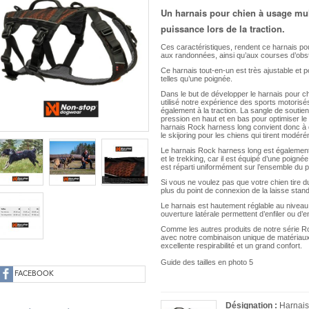
Un harnais pour chien à usage mult
puissance lors de la traction.
Ces caractéristiques, rendent ce harnais p
aux randonnées, ainsi qu’aux courses d’obs
Ce harnais tout-en-un est très ajustable et p
telles qu’une poignée.
Dans le but de développer le harnais pour c
utilisé notre expérience des sports motorisé
également à la traction. La sangle de soutien
pression en haut et en bas pour optimiser le 
harnais Rock harness long convient donc à d
le skijoring pour les chiens qui tirent modér
Le harnais Rock harness long est également
et le trekking, car il est équipé d’une poign
est réparti uniformément sur l’ensemble du 
Si vous ne voulez pas que votre chien tire du 
plus du point de connexion de la laisse stan
Le harnais est hautement réglable au niveau 
ouverture latérale permettent d’enfiler ou d’e
Comme les autres produits de notre série Ro
avec notre combinaison unique de matériaux 
excellente respirabilité et un grand confort.
Guide des tailles en photo 5
FACEBOOK
Désignation :
Harnai