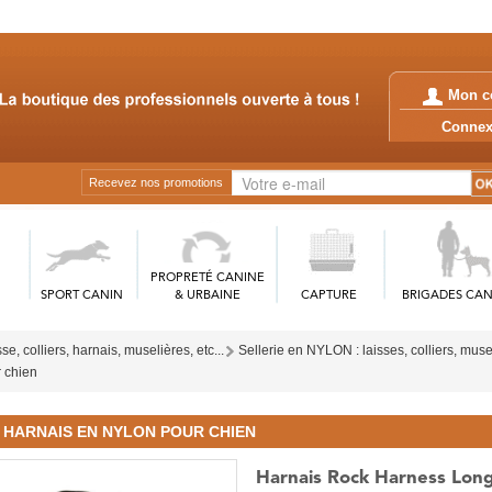
Mon c
Conn
Recevez nos promotions
PROPRETÉ CANINE
SPORT CANIN
& URBAINE
CAPTURE
BRIGADES CAN
sse, colliers, harnais, muselières, etc...
Sellerie en NYLON : laisses, colliers, mus
 chien
HARNAIS EN NYLON POUR CHIEN
Harnais Rock Harness Lo