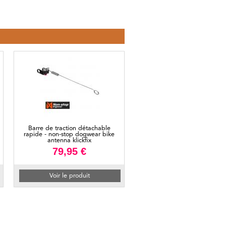
Barre de traction détachable
rapide - non-stop dogwear bike
antenna klickfix
79,95 €
Voir le produit