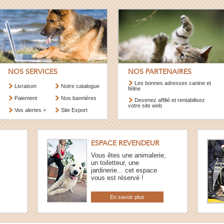
NOS SERVICES
NOS PARTENAIRES
Les bonnes adresses canine et
Livraison
Notre catalogue
féline
Paiement
Nos bannières
Devenez affilié et rentabilisez
votre site web
Vos alertes +
Site Export
ESPACE REVENDEUR
Vous êtes une animalerie,
un toiletteur, une
jardinerie... cet espace
vous est réservé !
En savoir plus