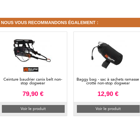
NOUS VOUS RECOMMANDONS ÉGALEMENT :
Ceinture baudrier canix belt non-
Baggy bag - sac à sachets ramasse
stop dogwear
crotte non-stop dogwear
79,90 €
12,90 €
Voir le produit
Voir le produit