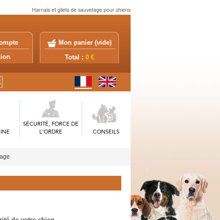
Harnais et gilets de sauvetage pour chiens
ompte
Mon panier (
vide
)
exion
Total :
0 €
SÉCURITÉ, FORCE DE
INE
L'ORDRE
CONSEILS
tage
rité de votre chien