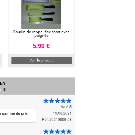
Boudin de rappel flex sport avec
poignée
5,90 €
Voir le produit
IEN
 :
3
5
Noté
19/08/2021
me gamme de prix
Réf. 20210809-58