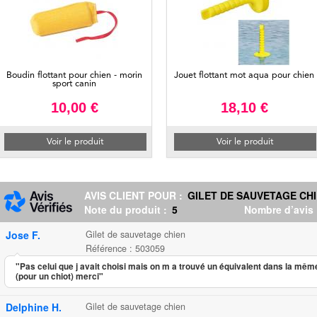
Boudin flottant pour chien - morin
Jouet flottant mot aqua pour chien
sport canin
10,00 €
18,10 €
Voir le produit
Voir le produit
AVIS CLIENT POUR :
GILET DE SAUVETAGE CH
Note du produit :
5
Nombre d’avis
Jose F.
Gilet de sauvetage chien
Référence : 503059
"Pas celui que j avait choisi mais on m a trouvé un équivalent dans la mê
(pour un chiot) merci"
Delphine H.
Gilet de sauvetage chien