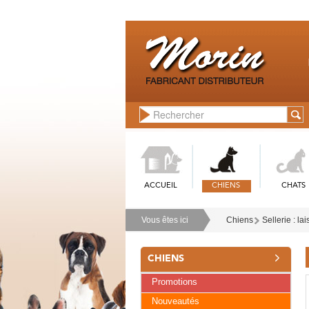
ACCUEIL
CHIENS
CHATS
Vous êtes ici
Chiens
Sellerie : lai
CHIENS
Promotions
Nouveautés