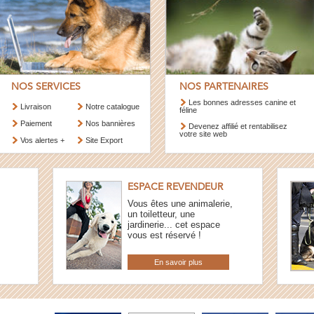
NOS SERVICES
NOS PARTENAIRES
Les bonnes adresses canine et
Livraison
Notre catalogue
féline
Paiement
Nos bannières
Devenez affilié et rentabilisez
votre site web
Vos alertes +
Site Export
ESPACE REVENDEUR
Vous êtes une animalerie,
un toiletteur, une
jardinerie... cet espace
vous est réservé !
En savoir plus