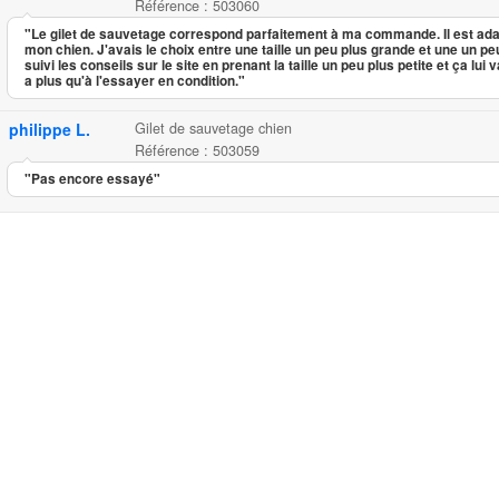
Référence : 503060
"Le gilet de sauvetage correspond parfaitement à ma commande. Il est adapt
mon chien. J'avais le choix entre une taille un peu plus grande et une un peu 
suivi les conseils sur le site en prenant la taille un peu plus petite et ça lui v
a plus qu'à l'essayer en condition."
philippe L.
Gilet de sauvetage chien
Référence : 503059
"Pas encore essayé"
Gilet de sauvetage chien
...
22.10
5.00
5
3
Gilet de s