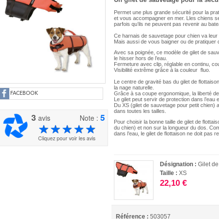
Permet une plus grande sécurité pour la pra
et vous accompagner en mer. Lles chiens se fa
parfois qu’ils ne peuvent pas revenir au bat
Ce harnais de sauvetage pour chien va leur p
Mais aussi de vous baigner ou de pratiquer de
Avec sa poignée, ce modèle de gilet de sauv
le hisser hors de l’eau.
Fermeture avec clip, réglable en continu, c
Visibilité extrême grâce à la couleur fluo.
Le centre de gravité bas du gilet de flottais
la nage naturelle.
Grâce à sa coupe ergonomique, la liberté d
FACEBOOK
Le gilet peut servir de protection dans l’eau
Du XS (gilet de sauvetage pour petit chien) 
dans toutes les tailles.
3
5
avis
Note :
Pour choisir la bonne taille de gilet de flottai
du chien) et non sur la longueur du dos. Com
dans l’eau, le gilet de flottaison ne doit pas 
Cliquez pour voir les avis
Désignation :
Gilet d
Taille :
XS
22,10 €
Référence :
503057