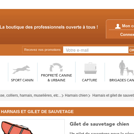
Mon c
Conn
Recevez nos promotions
PROPRETÉ CANINE
SPORT CANIN
& URBAINE
CAPTURE
BRIGADES CAN
sse, colliers, harnais, muselières, etc...
Harnais chien
Harnais et gilet de sauve
HARNAIS ET GILET DE SAUVETAGE
Gilet de sauvetage chien
Un gilet de sauvetage pour la sécu