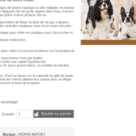
tique de sports nautique ou des ballades en bateau
tiguent vite lorsqu’ils nagent dans l’eau, il arrive
eau grâce à leurs propres forces.
ermettre de flotter et ainsi de ne pas s’épuiser.
s activités nautiques avec lui en toute sécurité !
etage pour chien est pratique pour s’accrocher et
outures renforcées.
on pour chien n’a aucune incidence sur la position de
e mouvement n’est pas limitée.
 et éviter une rapide hypothermie
au XL (pour grand chien), ce modèle est décliné
son, il faut se baser sur la capacité du gilet (le poids
me les chiens utilisent leur queue pour se diriger
recouvrir la base de la queue
e sauvetage
Ajouter au panier
Quantité :
Marque :
MORIN IMPORT