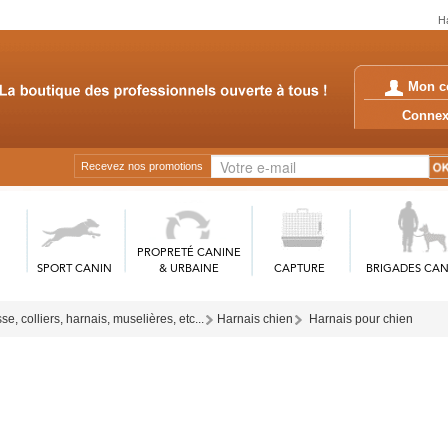
Ha
Mon c
Conn
Recevez nos promotions
PROPRETÉ CANINE
SPORT CANIN
& URBAINE
CAPTURE
BRIGADES CAN
sse, colliers, harnais, muselières, etc...
Harnais chien
Harnais pour chien