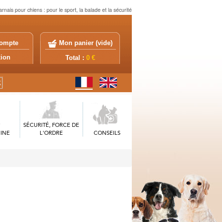
rnais pour chiens : pour le sport, la balade et la sécurité
ompte
Mon panier (
vide
)
exion
Total :
0 €
SÉCURITÉ, FORCE DE
INE
L'ORDRE
CONSEILS