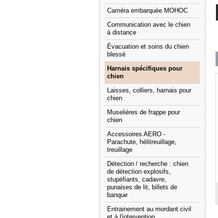
Caméra embarquée MOHOC
Communication avec le chien
à distance
Évacuation et soins du chien
blessé
Harnais spécifiques pour
chien
Laisses, colliers, harnais pour
chien
Muselières de frappe pour
chien
Accessoires AERO -
Parachute, hélitreuillage,
treuillage
Détection / recherche : chien
de détection explosifs,
stupéfiants, cadavre,
punaises de lit, billets de
banque
Entrainement au mordant civil
et à l'intervention.