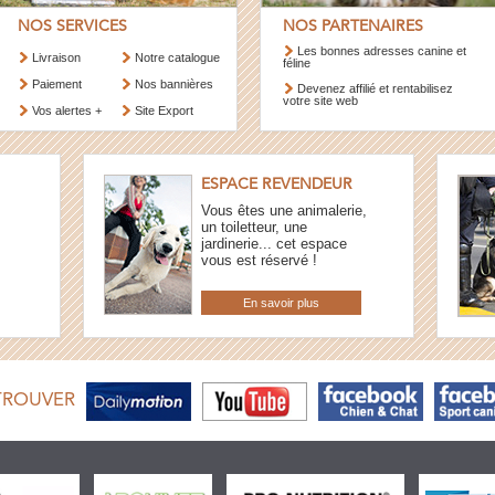
NOS SERVICES
NOS PARTENAIRES
Les bonnes adresses canine et
Livraison
Notre catalogue
féline
Paiement
Nos bannières
Devenez affilié et rentabilisez
votre site web
Vos alertes +
Site Export
ESPACE REVENDEUR
Vous êtes une animalerie,
un toiletteur, une
jardinerie... cet espace
vous est réservé !
En savoir plus
TROUVER