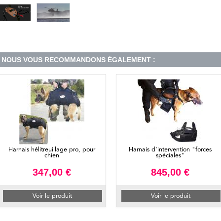
NOUS VOUS RECOMMANDONS ÉGALEMENT :
Harnais hélitreuillage pro, pour
Harnais d’intervention "forces
chien
spéciales"
347,00 €
845,00 €
Voir le produit
Voir le produit