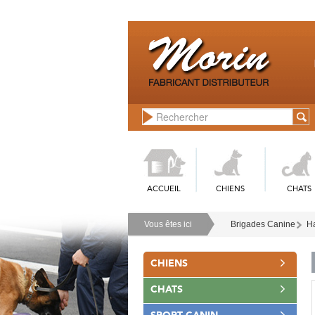
ACCUEIL
CHIENS
CHATS
Vous êtes ici
Brigades Canine
Ha
CHIENS
CHATS