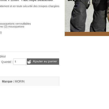
apidement et en toute sécurité des troupes chargées
ousquetons verrouillables
avec (2) mousquetons
1)
deur
Ajouter au panier
Quantité :
Marque :
MORIN