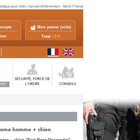
tactique pour chien, harnais d'intervention - Morin France
ompte
Mon panier (
vide
)
exion
Total :
0 €
SÉCURITÉ, FORCE DE
INE
L'ORDRE
CONSEILS
inome homme + chien
mme + chien "Fast Rope Descender"