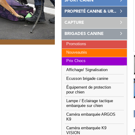
SPORT CANIN
PROPRETÉ CANINE & UR...
CAPTURE
BRIGADES CANINE
Promotions
Nouveautés
Prix Chocs
Affichage/ Signalisation
Ecusson brigade canine
Équipement de protection
pour chien
Lampe / Eclairage tactique
embarquée sur chien
Caméra embarquée ARGOS
K9
Caméra embarquée K9
VISION