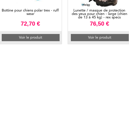
Bottine pour chiens polar trex - ruff
Lunette / masque de protection
wear
des yeux pour chien - large (chien
de 13 à 45 kg) - rex specs
72,70 €
76,50 €
Voir le produit
Voir le produit