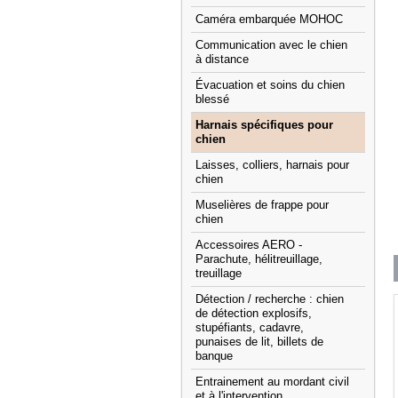
Caméra embarquée MOHOC
Communication avec le chien
à distance
Évacuation et soins du chien
blessé
Harnais spécifiques pour
chien
Laisses, colliers, harnais pour
chien
Muselières de frappe pour
chien
Accessoires AERO -
Parachute, hélitreuillage,
treuillage
Détection / recherche : chien
de détection explosifs,
stupéfiants, cadavre,
punaises de lit, billets de
banque
Entrainement au mordant civil
et à l'intervention.