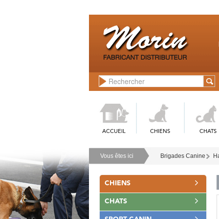
ACCUEIL
CHIENS
CHATS
Vous êtes ici
Brigades Canine
Ha
CHIENS
CHATS