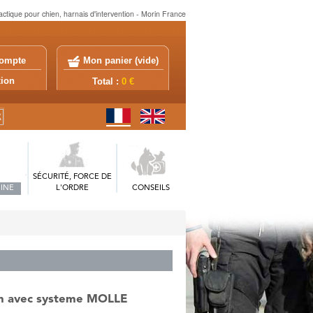
tactique pour chien, harnais d'intervention - Morin France
ompte
Mon panier (
vide
)
exion
Total :
0 €
SÉCURITÉ, FORCE DE
INE
L'ORDRE
CONSEILS
ien avec systeme MOLLE