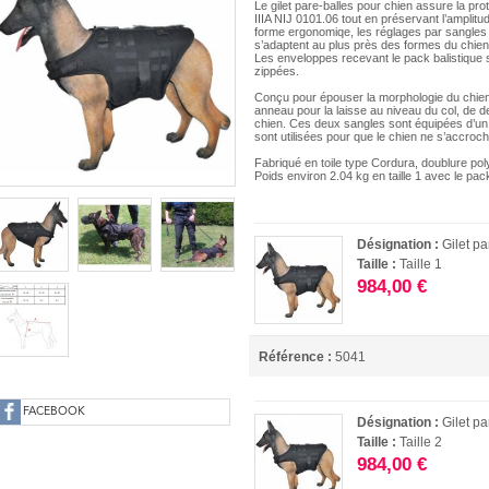
Le gilet pare-balles pour chien assure la prot
IIIA NIJ 0101.06 tout en préservant l’ampli
forme ergonomiqe, les réglages par sangles s
s’adaptent au plus près des formes du chien
Les enveloppes recevant le pack balistique 
zippées.
Conçu pour épouser la morphologie du chien, i
anneau pour la laisse au niveau du col, de d
chien. Ces deux sangles sont équipées d’un
sont utilisées pour que le chien ne s’accroc
Fabriqué en toile type Cordura, doublure pol
Poids environ 2.04 kg en taille 1 avec le pack
Désignation :
Gilet pa
Taille :
Taille 1
984,00 €
Référence :
5041
FACEBOOK
Désignation :
Gilet pa
Taille :
Taille 2
984,00 €