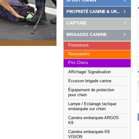
SPORT CANIN
PROPRETÉ CANINE & UR...
CAPTURE
BRIGADES CANINE
Promotions
Nouveautés
Prix Chocs
Affichage/ Signalisation
Ecusson brigade canine
Équipement de protection
pour chien
Lampe / Eclairage tactique
embarquée sur chien
Caméra embarquée ARGOS
K9
Caméra embarquée K9
VISION