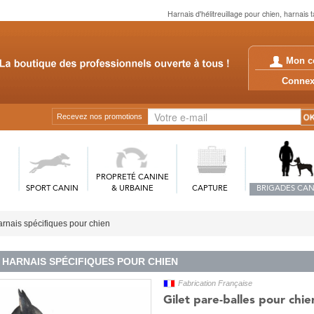
Harnais d'hélitreuillage pour chien, harnais 
Mon c
Conn
Recevez nos promotions
PROPRETÉ CANINE
SPORT CANIN
& URBAINE
CAPTURE
BRIGADES CAN
rnais spécifiques pour chien
HARNAIS SPÉCIFIQUES POUR CHIEN
Fabrication Française
Gilet pare-balles pour ch