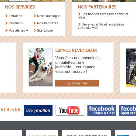
NOS SERVICES
NOS PARTENAIRES
Les bonnes adresses canine et
Livraison
Notre catalogue
féline
Paiement
Nos bannières
Devenez affilié et rentabilisez
votre site web
Vos alertes +
Site Export
ESPACE REVENDEUR
Vous êtes une animalerie,
un toiletteur, une
jardinerie... cet espace
vous est réservé !
En savoir plus
TROUVER