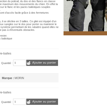
ection du poitrail, du dos et des flancs en classe
tude maximum des mouvements du chien. En effet la
ur le flanc et les packs balistiques souples
.
sont d’accès facile grâce à des fermetures
l se décline en 3 tailles. Ce gilet est équipé d’un
eux sangles sur le dos pour porter ou maintenir le
 système permettant de les rabattre quand elles ne
he pas à d’éventuels obstacles.
yester.
 balistique
re-balles
Ajouter au panier
Quantité :
Marque :
MORIN
re-balles
Ajouter au panier
Quantité :