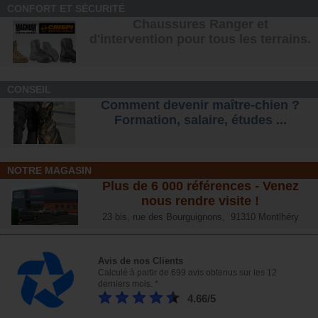
CONFORT ET SÉCURITÉ
Chaussures Ranger et
d'intervention pour tous les terrains
.
CONSEIL
Comment devenir maître-chien ?
Formation, salaire, étude
s ...
NOTRE MAGASIN
Plus de 6 000 références - Venez
nous rendre visite !
23 bis, rue des Bourguignons, 91310 Montlhéry
Avis de nos Clients
Calculé à partir de 699 avis obtenus sur les 12
derniers mois. *
4.66/5