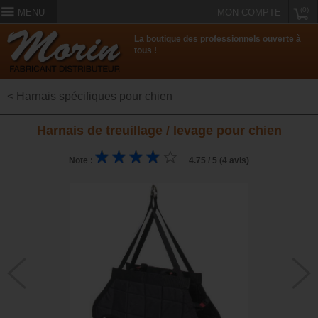
(0)
MENU
MON COMPTE
La boutique des professionnels ouverte à
tous !
< Harnais spécifiques pour chien
Harnais de treuillage / levage pour chien
Note :
4.75 / 5 (4 avis)