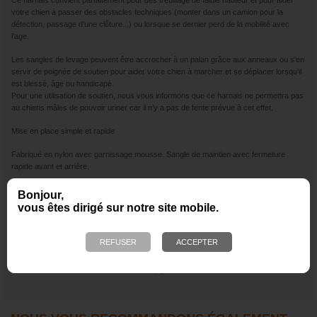
votre chien à passer des obstacles techniques (monter dans un camion pour la
détection, passage d’une clôture...) ou lorsque se dernier perd de la mobilité avec
l’age.
Les sangles de levage peuvent être accrocher à un palan grâce aux anneaux ou s’en
servir de poignée de soutien pour aider votre chien à marcher et se déplacer lorsqu’il
est blessé, âge ou handicapé.
Pour une utilisation de soutien, nous vous informons que ce harnais ne permettra pas
au chiens mâles de pouvoir uriner car il n’y a pas de fente prévue à cet effet.
Mise en place simple et rapide
Fabriqué en nylon avec garnissage mousse. Sangle de maintien avec fermeture
rapide avant et arrière.
CONSEIL SECURITE : Attention pour un treuillage ou hélitreuillage de moyenne et
Bonjour,
grande hauteur nous vous recommandons notre modèle "hélitreuillage pro" qui est
vous êtes dirigé sur notre site mobile.
beaucoup plus sécurisant.