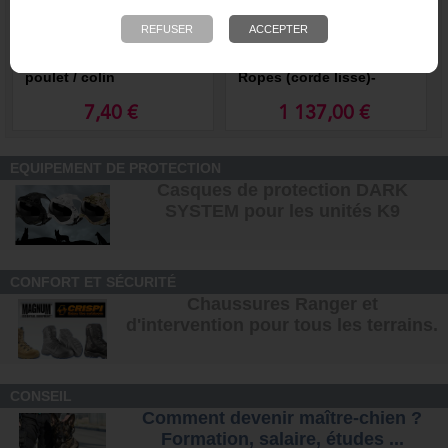
Friandises bâtonnets
Descendeur rapide et Fast
poulet / colin
Ropes (corde lisse)-
Marlow
7,40 €
1 137,00 €
EQUIPEMENT DE PROTECTION
Casques de protection DARK
SYSTEM pour les unités K9
CONFORT ET SÉCURITÉ
Chaussures Ranger et
d'intervention pour tous les terrains
.
CONSEIL
Comment devenir maître-chien ?
Formation, salaire, étude
s ...