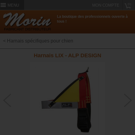
(0)
MENU
MON COMPTE
La boutique des professionnels ouverte à
tous !
< Harnais spécifiques pour chien
Harnais LIX - ALP DESIGN