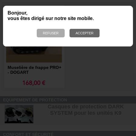
Bonjour,
vous êtes dirigé sur notre site mobile.
Muselière de frappe PRO+
- DOGART
168,00 €
EQUIPEMENT DE PROTECTION
Casques de protection DARK
SYSTEM pour les unités K9
CONFORT ET SÉCURITÉ