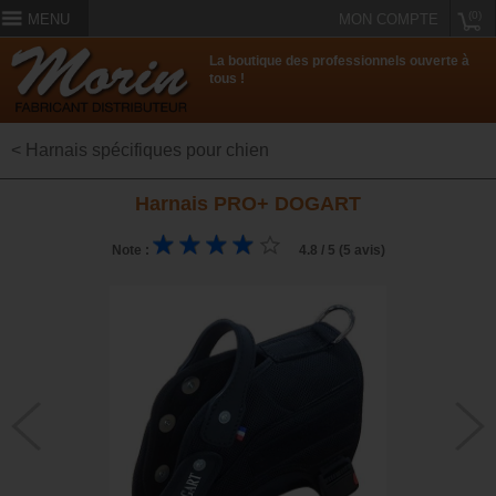
(0)
MENU
MON COMPTE
La boutique des professionnels ouverte à
tous !
< Harnais spécifiques pour chien
Harnais PRO+ DOGART
Note :
4.8 / 5 (5 avis)