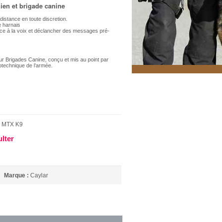
ien et brigade canine
istance en toute discretion.
e harnais
ce à la voix et déclancher des messages pré-
r Brigades Canine, conçu et mis au point par
otechnique de l’armée.
s MTX K9
ulter
Marque :
Caylar