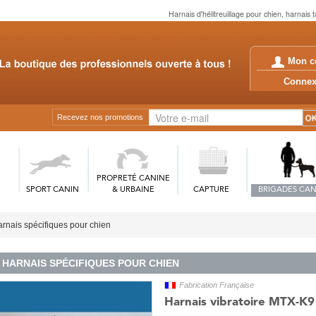
Harnais d'hélitreuillage pour chien, harnais 
Mon c
Conn
Recevez nos promotions
PROPRETÉ CANINE
SPORT CANIN
& URBAINE
CAPTURE
BRIGADES CAN
rnais spécifiques pour chien
HARNAIS SPÉCIFIQUES POUR CHIEN
Fabrication Française
Harnais vibratoire MTX-K9