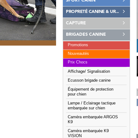
SPORT CANIN
PROPRETÉ CANINE & UR...
CAPTURE
BRIGADES CANINE
Promotions
Nouveautés
Prix Chocs
Affichage/ Signalisation
Ecusson brigade canine
Équipement de protection
pour chien
Lampe / Eclairage tactique
embarquée sur chien
Caméra embarquée ARGOS
K9
Caméra embarquée K9
VISION