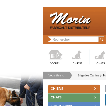
ACCUEIL
CHIENS
CHATS
Vous êtes ici
Brigades Canine
Ha
CHIENS
CHATS