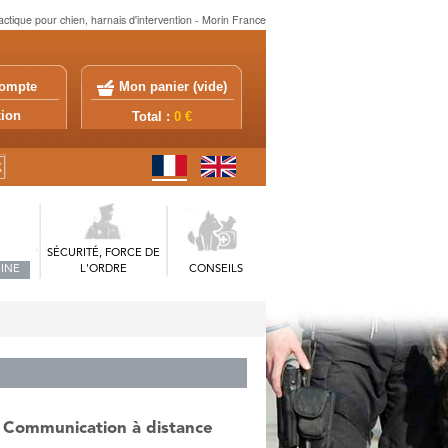
tactique pour chien, harnais d'intervention - Morin France
ompte
Mon panier (
vide
)
exion
Total :
0 €
SÉCURITÉ, FORCE DE
INE
L'ORDRE
CONSEILS
 Communication à distance