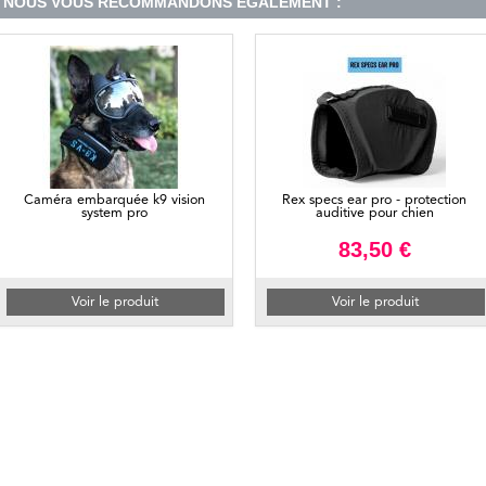
NOUS VOUS RECOMMANDONS ÉGALEMENT :
Caméra embarquée k9 vision
Rex specs ear pro - protection
system pro
auditive pour chien
83,50 €
Voir le produit
Voir le produit