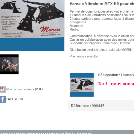
Harnais Vibratoire MTX-K9 pour ch
Permet de communiquer avec votre chien à d
17 modules de vibrations positionnés sous l
2 hauts parleurs pour communiquer à distan
enregistrés
Bluetooth.
Radio.
Communication à distance avec le chien pou
Caylar en collaboration avec des unités cyn
Supporté par l’Agence Innovation Défense.
Distribution exclusive internationale MORIN.
Prix, nous consulter.
Désignation :
Harnai
Tarif : nous cons
Nos Fiches Produits (PDF)
FACEBOOK
Référence :
999445