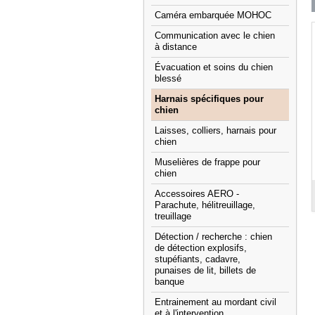
Caméra embarquée MOHOC
Communication avec le chien
à distance
Évacuation et soins du chien
blessé
Harnais spécifiques pour
chien
Laisses, colliers, harnais pour
chien
Muselières de frappe pour
chien
Accessoires AERO -
Parachute, hélitreuillage,
treuillage
Détection / recherche : chien
de détection explosifs,
stupéfiants, cadavre,
punaises de lit, billets de
banque
Entrainement au mordant civil
et à l'intervention.