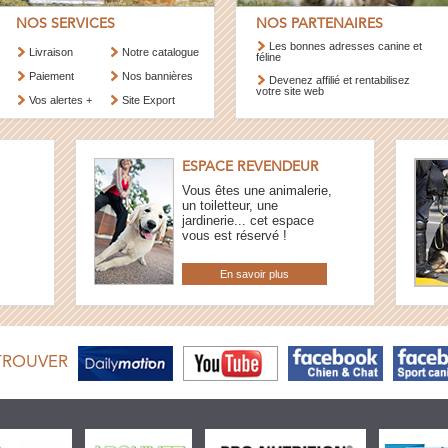
NOS SERVICES
NOS PARTENAIRES
Les bonnes adresses canine et
Livraison
Notre catalogue
féline
Paiement
Nos bannières
Devenez affilié et rentabilisez
votre site web
Vos alertes +
Site Export
ESPACE REVENDEUR
Vous êtes une animalerie,
un toiletteur, une
jardinerie... cet espace
vous est réservé !
En savoir plus
TROUVER