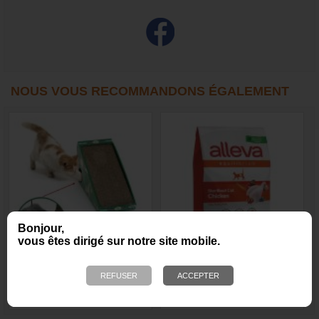
NOUS VOUS RECOMMANDONS ÉGALEMENT
Bonjour,
vous êtes dirigé sur notre site mobile.
Griffoir à chat (modèle
Alleva Equilibrium chat,
incliné)
poulet, stérilisé
22,35 €
66,50 €