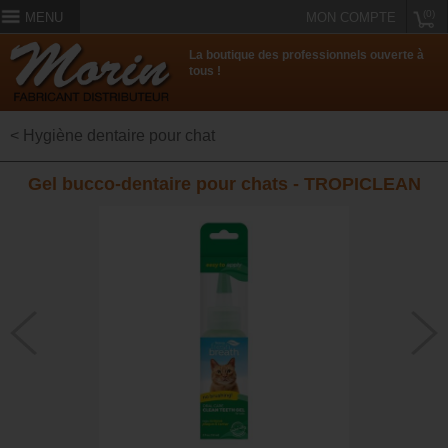
(0)
MENU
MON COMPTE
La boutique des professionnels ouverte à
tous !
< Hygiène dentaire pour chat
Gel bucco-dentaire pour chats - TROPICLEAN