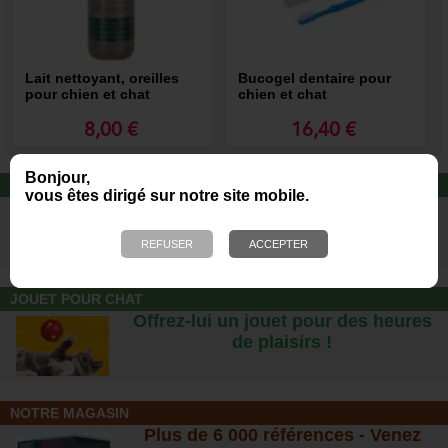
Lait nettoyant, oreilles
Bucogel dentaire pour
pour chien et chat
chien et chat
8,00 €
16,40 €
Bonjour,
ALIMENTATION CAT'S LOVE
vous êtes dirigé sur notre site mobile.
Des repas complets pour chats, à
partir d’ingrédients 100% naturels.
JOUET POUR CHAT
Offrez-lui un jouet pour des heures
de plaisirs !
NOTRE MAGASIN
Plus de 6 000 références - Venez