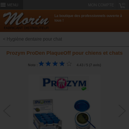
(0)
MENU
MON COMPTE
La boutique des professionnels ouverte à
tous !
< Hygiène dentaire pour chat
Prozym ProDen PlaqueOff pour chiens et chats
Note :
4.43 / 5 (7 avis)