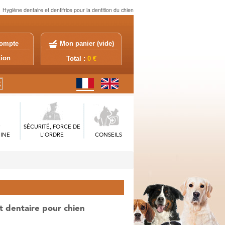
Hygiène dentaire et dentifrice pour la dentition du chien
ompte
Mon panier (
vide
)
exion
Total :
0 €
SÉCURITÉ, FORCE DE
INE
L'ORDRE
CONSEILS
it dentaire pour chien