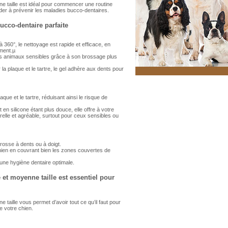
nne taille est idéal pour commencer une routine
ider à prévenir les maladies bucco-dentaires.
ucco-dentaire parfaite
à 360°, le nettoyage est rapide et efficace, en
ement.µ
 les animaux sensibles grâce à son brossage plus
la plaque et le tartre, le gel adhère aux dents pour
aque et le tartre, réduisant ainsi le risque de
 en silicone étant plus douce, elle offre à votre
elle et agréable, surtout pour ceux sensibles ou
brosse à dents ou à doigt.
hien en couvrant bien les zones couvertes de
 une hygiène dentaire optimale.
e et moyenne taille est essentiel pour
e taille vous permet d’avoir tout ce qu’il faut pour
 votre chien.