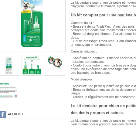
Le kit dentaire pour chien de petite et moye
d’hygiène dentaire à la maison. Il permet d’a
Un kit complet pour une hygiène b
Contenu du kit :
- Brosse à dents TripleFlex : Avec des poils 
nettoyant les dents plus rapidement et facil
- Brosse à doigt en silicone : Parfaite pour
doux.
- Gel de brossage TropiClean : Pour éliminer 
un nettoyage en profondeur.
Caractéristiques :
- Santé bucco-dentaire : Efficace contre la pl
maladies parodontales.
- Confort pour votre chien : La brosse à doigt
chien une expérience de brossage plus natur
peu habitués au brossage.
Mode d’emploi :
- Appliquez une petite quantité de gel sur la 
- Brossez délicatement les dents de votre c
plaque.
- Utilisez-le régulièrement afin de conserver
Le kit dentaire pour chien de petit
des dents propres et saines.
FACEBOOK
Le kit dentaire pour chien de petite et moyenn
bien commencer à prendre soin des dents de