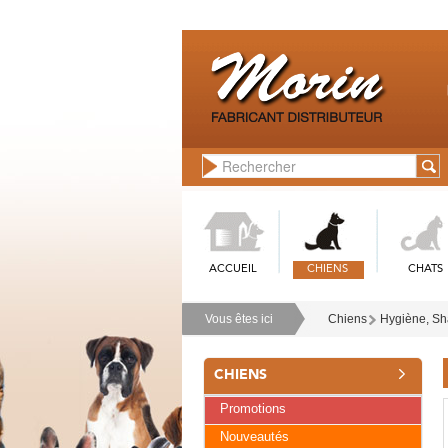
ACCUEIL
CHIENS
CHATS
Vous êtes ici
Chiens
Hygiène, Sh
CHIENS
Promotions
Nouveautés