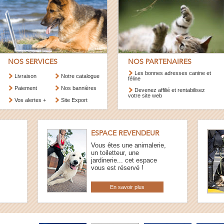
NOS SERVICES
NOS PARTENAIRES
Les bonnes adresses canine et
Livraison
Notre catalogue
féline
Paiement
Nos bannières
Devenez affilié et rentabilisez
votre site web
Vos alertes +
Site Export
ESPACE REVENDEUR
Vous êtes une animalerie,
un toiletteur, une
jardinerie... cet espace
vous est réservé !
En savoir plus