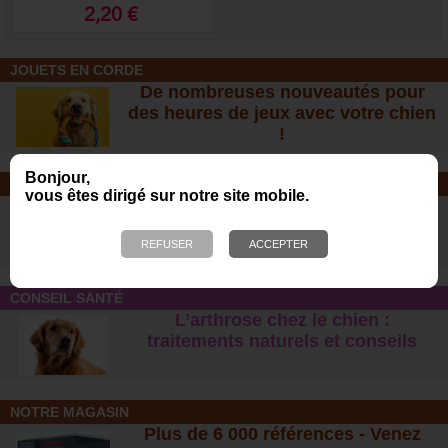
2,20 €
JOUETS EN CORDE
De nombreuses nouveautés pour
des heures de jeux avec votre chien
!
Bonjour,
SOINS ET SHAMPOOING
vous êtes dirigé sur notre site mobile.
Tout pour l'hygiène et les soins de
votre chien !
CONSEIL SANTÉ
L’arthrose chez le chien :
traitements naturels et conseil
s
NOTRE MAGASIN
Plus de 6 000 références - Venez