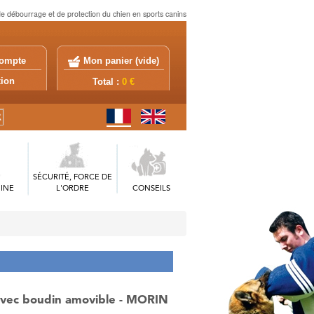
e débourrage et de protection du chien en sports canins
ompte
Mon panier (
vide
)
exion
Total :
0 €
SÉCURITÉ, FORCE DE
INE
L'ORDRE
CONSEILS
vec boudin amovible - MORIN