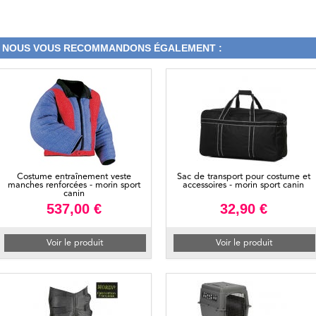
NOUS VOUS RECOMMANDONS ÉGALEMENT :
Costume entraînement veste
Sac de transport pour costume et
manches renforcées - morin sport
accessoires - morin sport canin
canin
537,00 €
32,90 €
Voir le produit
Voir le produit