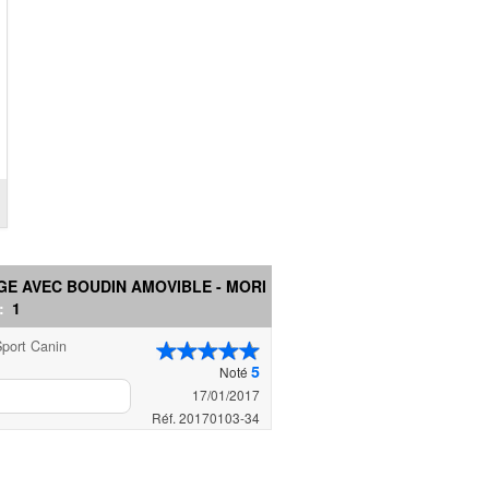
 AVEC BOUDIN AMOVIBLE - MORIN ...
 :
1
port Canin
5
Noté
17/01/2017
Réf. 20170103-34