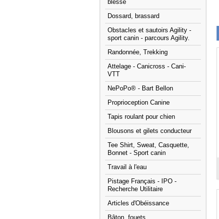
blessé
Dossard, brassard
Obstacles et sautoirs Agility -
sport canin - parcours Agility.
Randonnée, Trekking
Attelage - Canicross - Cani-
VTT
NePoPo® - Bart Bellon
Proprioception Canine
Tapis roulant pour chien
Blousons et gilets conducteur
Tee Shirt, Sweat, Casquette,
Bonnet - Sport canin
Travail à l'eau
Pistage Français - IPO -
Recherche Utilitaire
Articles d'Obéissance
Bâton, fouets