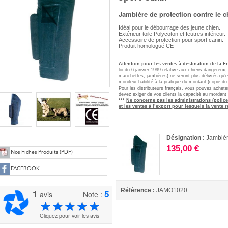
Jambière de protection contre le 
Idéal pour le débourrage des jeune chien.
Extérieur toile Polycoton et feutres intérieur.
Accessoire de protection pour sport canin.
Produit homologué CE
Attention
pour les ventes à destination de la 
loi du 6 janvier 1999 relative aux chiens dangereux
manchettes, jambières) ne seront plus délivrés qu’ex
moniteur habilité à la pratique du mordant (copie du
Pour les distributeurs français, vous pouvez achet
devez exiger de vos clients la capacité au mordant
***
Ne concerne pas les administrations (police
et les ventes à l’ex
port pour lesquels la vente r
Désignation :
Jambièr
135,00 €
Nos Fiches Produits (PDF)
FACEBOOK
Référence :
JAMO1020
1
5
avis
Note :
Cliquez pour voir les avis