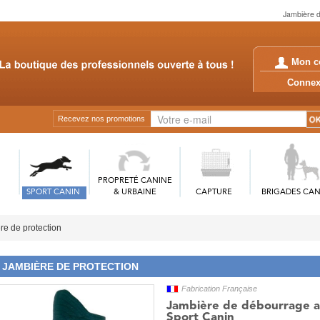
Jambière d
Mon c
Conn
Recevez nos promotions
PROPRETÉ CANINE
SPORT CANIN
& URBAINE
CAPTURE
BRIGADES CAN
re de protection
JAMBIÈRE DE PROTECTION
Fabrication Française
Jambière de débourrage a
Sport Canin