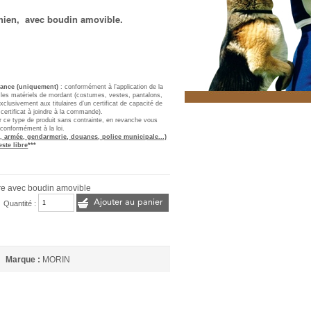
chien, avec boudin amovible.
France (uniquement)
: conformément à l’application de la
, les matériels de mordant (costumes, vestes, pantalons,
clusivement aux titulaires d’un certificat de capacité de
 certificat à joindre à la commande).
er ce type de produit sans contrainte, en revanche vous
 conformément à la loi.
, armée, gendarmerie, douanes, police municipale...)
este libre
***
e avec boudin amovible
Ajouter au panier
Quantité :
Marque :
MORIN