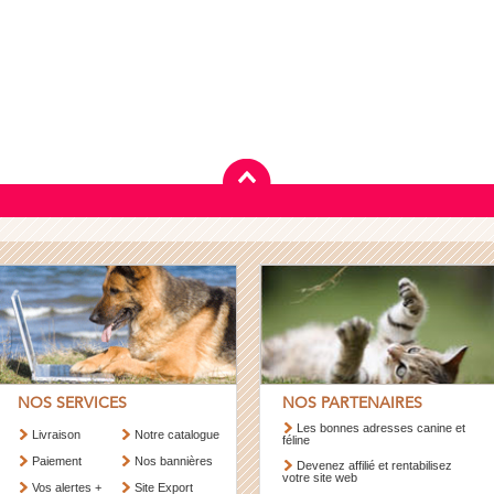
NOS SERVICES
NOS PARTENAIRES
Les bonnes adresses canine et
Livraison
Notre catalogue
féline
Paiement
Nos bannières
Devenez affilié et rentabilisez
votre site web
Vos alertes +
Site Export