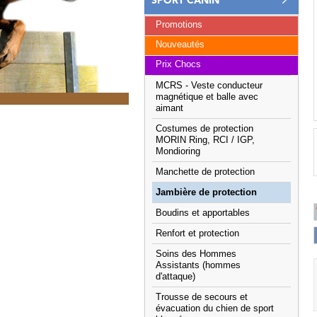
SPORT CANIN
Promotions
Nouveautés
Prix Chocs
MCRS - Veste conducteur
magnétique et balle avec
aimant
Costumes de protection
MORIN Ring, RCI / IGP,
Mondioring
Manchette de protection
Jambière de protection
Boudins et apportables
Renfort et protection
Soins des Hommes
Assistants (hommes
d'attaque)
Trousse de secours et
évacuation du chien de sport