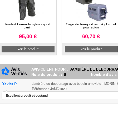
Renfort bermuda nylon - sport
Cage de transport vari sky kennel
canin
pour avion
95,00 €
60,70 €
Voir le produit
Voir le produit
AVIS CLIENT POUR :
JAMBIÈRE DE DÉBOURRAGE
Note du produit :
5
Nombre d’avis
Xavier P.
Jambière de débourrage avec boudin amovible - MORIN S
Référence : JAMO1020
Excellent produit et costaud
Jambière de débourrage avec bo
...