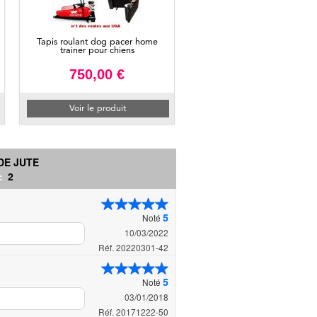
Tapis roulant dog pacer home
trainer pour chiens
750,00 €
Voir le produit
DE JUTE
 :
2
5
Noté
10/03/2022
Réf. 20220301-42
5
Noté
03/01/2018
Réf. 20171222-50