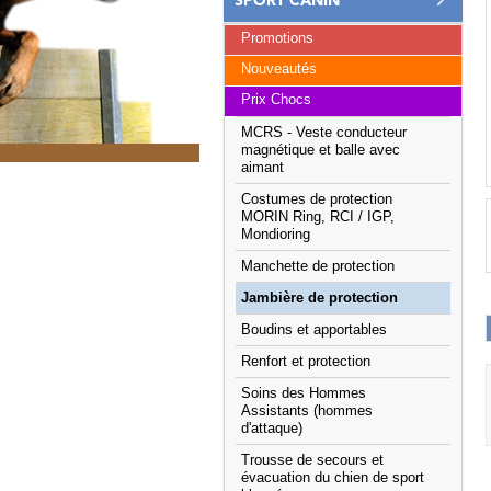
SPORT CANIN
Promotions
Nouveautés
Prix Chocs
MCRS - Veste conducteur
magnétique et balle avec
aimant
Costumes de protection
MORIN Ring, RCI / IGP,
Mondioring
Manchette de protection
Jambière de protection
Boudins et apportables
Renfort et protection
Soins des Hommes
Assistants (hommes
d'attaque)
Trousse de secours et
évacuation du chien de sport