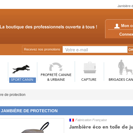
Jambière d
Mon c
Conn
Recevez nos promotions
PROPRETÉ CANINE
SPORT CANIN
& URBAINE
CAPTURE
BRIGADES CAN
re de protection
JAMBIÈRE DE PROTECTION
Fabrication Française
Jambière éco en toile de j