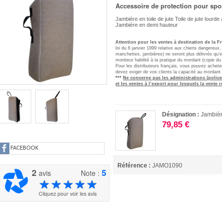
Accessoire de protection pour spor
Jambière en toile de jute Toile de jute lourd
Jambière en demi hauteur
Attention
pour les ventes à destination de la 
loi du 6 janvier 1999 relative aux chiens dangereux
manchettes, jambières) ne seront plus délivrés qu’ex
moniteur habilité à la pratique du mordant (copie du
Pour les distributeurs français, vous pouvez achet
devez exiger de vos clients la capacité au mordant
***
Ne concerne pas les administrations (police
et les ventes à l’ex
port pour lesquels la vente r
Désignation :
Jambiè
79,85 €
FACEBOOK
Référence :
JAMO1090
2
5
avis
Note :
Cliquez pour voir les avis