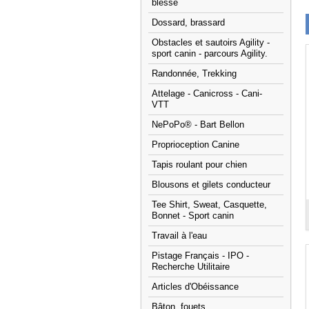
blessé
Dossard, brassard
Obstacles et sautoirs Agility -
sport canin - parcours Agility.
Randonnée, Trekking
Attelage - Canicross - Cani-
VTT
NePoPo® - Bart Bellon
Proprioception Canine
Tapis roulant pour chien
Blousons et gilets conducteur
Tee Shirt, Sweat, Casquette,
Bonnet - Sport canin
Travail à l'eau
Pistage Français - IPO -
Recherche Utilitaire
Articles d'Obéissance
Bâton, fouets