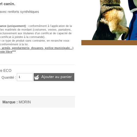
t canin.
e avec renforts synthétiques
France (uniquement)
: conformément à l’application de la
, les matériels de mordant (costumes, vestes, pantalons,
clusivement aux titulaires d’un certificat de capacité de
 certificat à joindre à la commande).
er ce type de produit sans contrainte, en revanche vous
 conformément à la loi.
, armée, gendarmerie, douanes, police municipale...)
este libre
***
re ECO
Ajouter au panier
Quantité :
Marque :
MORIN