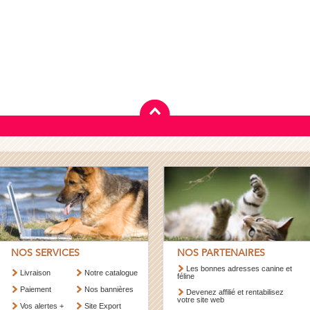
NOS SERVICES
NOS PARTENAIRES
Les bonnes adresses canine et
Livraison
Notre catalogue
féline
Paiement
Nos bannières
Devenez affilié et rentabilisez
votre site web
Vos alertes +
Site Export