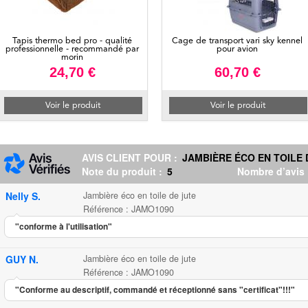
Tapis thermo bed pro - qualité
Cage de transport vari sky kennel
professionnelle - recommandé par
pour avion
morin
24,70 €
60,70 €
Voir le produit
Voir le produit
AVIS CLIENT POUR :
JAMBIÈRE ÉCO EN TOILE 
Note du produit :
5
Nombre d’avis
Nelly S.
Jambière éco en toile de jute
Référence : JAMO1090
"conforme à l'utilisation"
GUY N.
Jambière éco en toile de jute
Référence : JAMO1090
"Conforme au descriptif, commandé et réceptionné sans "certificat"!!!"