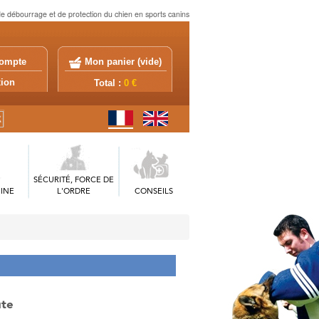
e débourrage et de protection du chien en sports canins
ompte
Mon panier (
vide
)
exion
Total :
0 €
SÉCURITÉ, FORCE DE
INE
L'ORDRE
CONSEILS
ute