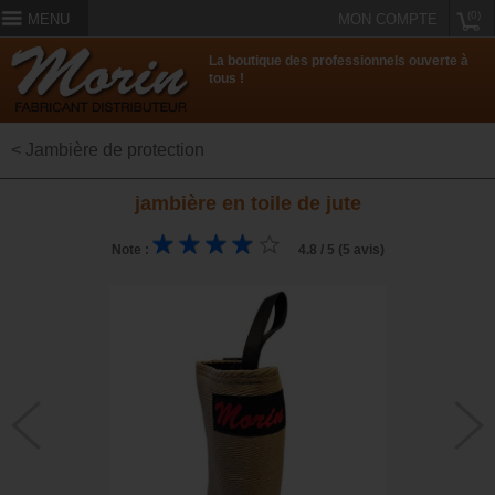
(0)
MENU
MON COMPTE
La boutique des professionnels ouverte à
tous !
< Jambière de protection
jambière en toile de jute
Note :
4.8 / 5 (5 avis)