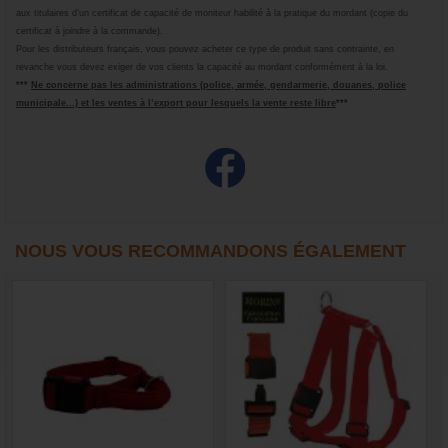
aux titulaires d’un certificat de capacité de moniteur habilité à la pratique du mordant (copie du
certificat à joindre à la commande).
Pour les distributeurs français, vous pouvez acheter ce type de produit sans contrainte, en
revanche vous devez exiger de vos clients la capacité au mordant conformément à la loi.
***
Ne concerne pas les administrations (police, armée, gendarmerie, douanes, police
municipale...) et les ventes à l’ex
port pour lesquels la vente reste libre
***
NOUS VOUS RECOMMANDONS ÉGALEMENT