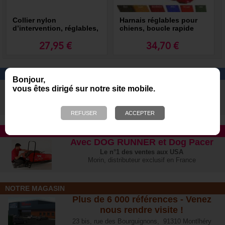
Collier nylon
Harnais réglables pour
d’intervention, réglables,
chiens, boucle rapide
boucle rapide extra
extra robuste
robuste
27,95 €
34,70 €
TREKKING ET RANDONNÉE
Bonjour,
Tous les produits et harnais pour
vous êtes dirigé sur notre site mobile.
pratiquer cette activité avec votre
chien
en toute sécurité
TAPIS ROULANT
Avec DOG RUNNER et Dog Pacer
Le n°1 des ventes aux USA
Morin, distributeur exclusif en France
NOTRE MAGASIN
Plus de 6 000 références - Venez
nous rendre visite !
23 bis, rue des Bourguignons, 91310 Montlhéry