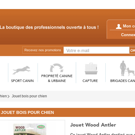
Mon c
Conn
Recevez nos promotions
PROPRETÉ CANINE
SPORT CANIN
& URBAINE
CAPTURE
BRIGADES CAN
chien
Jouet bois pour chien
JOUET BOIS POUR CHIEN
Jouet Wood Antler
Ce jouet Wood Antler destiné aux c