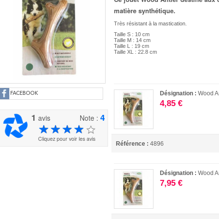
matière synthétique.
Très résistant à la mastication.
Taille S : 10 cm
Taille M : 14 cm
Taille L : 19 cm
Taille XL : 22.8 cm
Désignation :
Wood Ant
FACEBOOK
4,85 €
1
4
avis
Note :
Cliquez pour voir les avis
Référence :
4896
Désignation :
Wood An
7,95 €