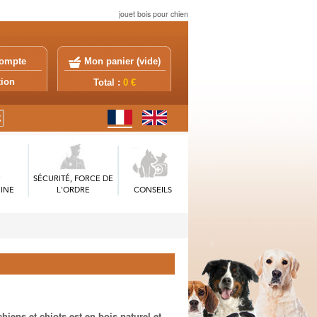
jouet bois pour chien
ompte
Mon panier (
vide
)
exion
Total :
0 €
SÉCURITÉ, FORCE DE
INE
L'ORDRE
CONSEILS
hiens et chiots est en bois naturel et