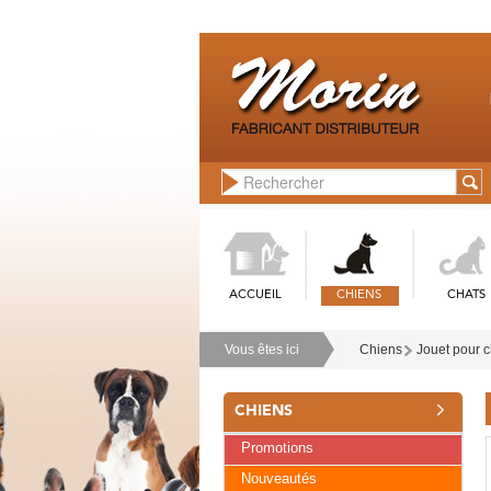
ACCUEIL
CHIENS
CHATS
Vous êtes ici
Chiens
Jouet pour 
CHIENS
Promotions
Nouveautés