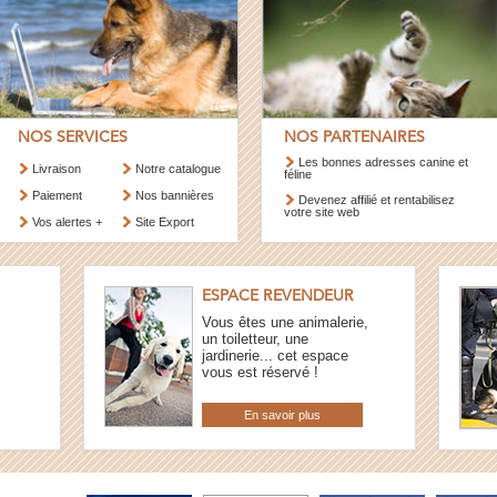
NOS SERVICES
NOS PARTENAIRES
Les bonnes adresses canine et
Livraison
Notre catalogue
féline
Paiement
Nos bannières
Devenez affilié et rentabilisez
votre site web
Vos alertes +
Site Export
ESPACE REVENDEUR
Vous êtes une animalerie,
un toiletteur, une
jardinerie... cet espace
vous est réservé !
En savoir plus