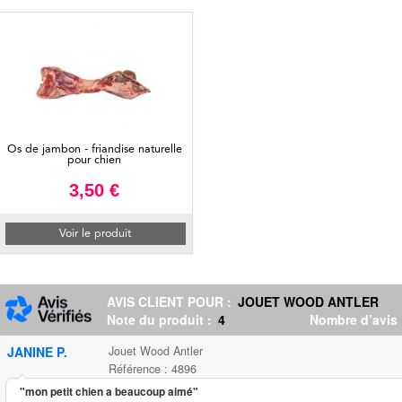
Os de jambon - friandise naturelle
pour chien
3,50 €
Voir le produit
AVIS CLIENT POUR :
JOUET WOOD ANTLER
Note du produit :
4
Nombre d’avis
JANINE P.
Jouet Wood Antler
Référence : 4896
"mon petit chien a beaucoup aimé"