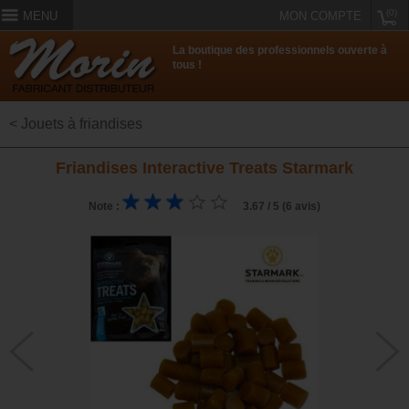
(0)
MENU
MON COMPTE
La boutique des professionnels ouverte à
tous !
< Jouets à friandises
Friandises Interactive Treats Starmark
Note :
3.67 / 5 (6 avis)