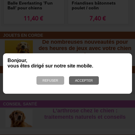
Balle Everlasting ’Fun
Friandises bâtonnets
Ball’ pour chiens
poulet / colin
destructeurs
11,40 €
7,40 €
JOUETS EN CORDE
De nombreuses nouveautés pour
des heures de jeux avec votre chien
!
Bonjour,
vous êtes dirigé sur notre site mobile.
SOINS ET SHAMPOOING
Tout pour l'hygiène et les soins de
votre chien !
CONSEIL SANTÉ
L’arthrose chez le chien :
traitements naturels et conseil
s