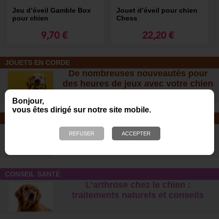
Jeu d’éveil Gamble Box
Jouet d’éveil pour chien
pour chien
Chess
9,70 €
22,20 €
JOUETS EN CORDE
De nombreuses nouveautés pour
des heures de jeux avec votre chien
!
Bonjour,
vous êtes dirigé sur notre site mobile.
SOINS ET SHAMPOOING
Tout pour l'hygiène et les soins de
votre chien !
CONSEIL SANTÉ
L’arthrose chez le chien :
traitements naturels et conseil
s