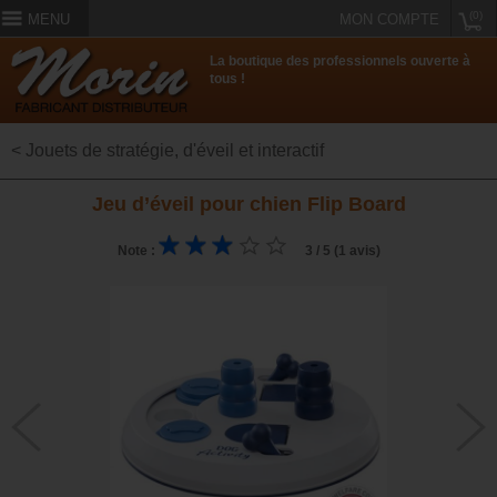
(0)
MENU
MON COMPTE
La boutique des professionnels ouverte à
tous !
< Jouets de stratégie, d'éveil et interactif
Jeu d’éveil pour chien Flip Board
Note :
3 / 5 (1 avis)