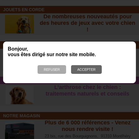
JOUETS EN CORDE
De nombreuses nouveautés pour
des heures de jeux avec votre chien
!
SOINS ET SHAMPOOING
Bonjour,
Tout pour l'hygiène et les soins de
vous êtes dirigé sur notre site mobile.
votre chien !
CONSEIL SANTÉ
L’arthrose chez le chien :
traitements naturels et conseil
s
NOTRE MAGASIN
Plus de 6 000 références - Venez
nous rendre visite !
23 bis, rue des Bourguignons, 91310 Montlhéry