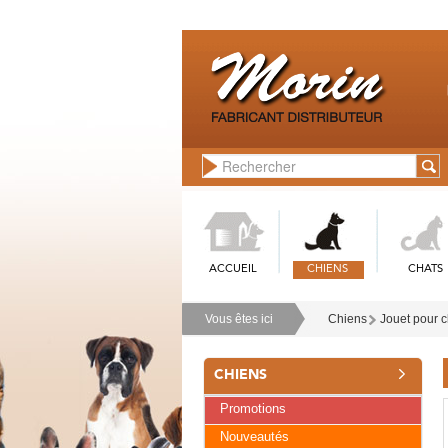
ACCUEIL
CHIENS
CHATS
Vous êtes ici
Chiens
Jouet pour 
CHIENS
Promotions
Nouveautés