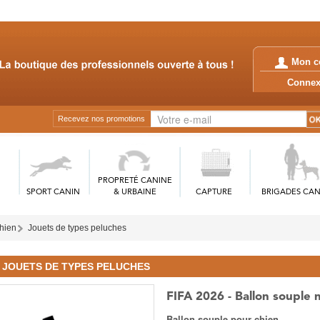
Mon c
Conn
Recevez nos promotions
PROPRETÉ CANINE
SPORT CANIN
& URBAINE
CAPTURE
BRIGADES CAN
chien
Jouets de types peluches
JOUETS DE TYPES PELUCHES
FIFA 2026 - Ballon souple n
Ballon souple pour chien