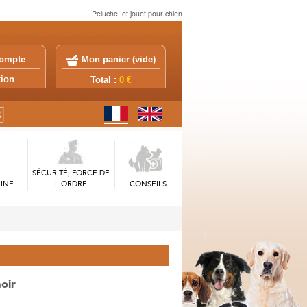
Peluche, et jouet pour chien
ompte
Mon panier (
vide
)
exion
Total :
0 €
SÉCURITÉ, FORCE DE
INE
L'ORDRE
CONSEILS
oir