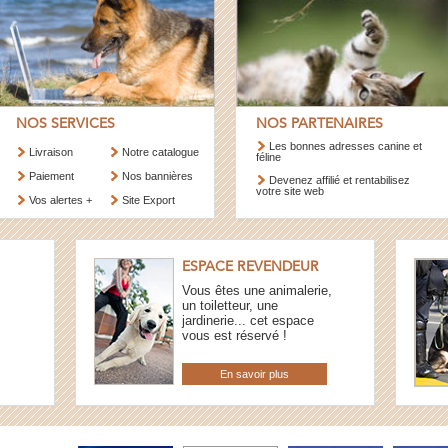
NOS SERVICES
NOS PARTENAIRES
Les bonnes adresses canine et
Livraison
Notre catalogue
féline
Paiement
Nos bannières
Devenez affilié et rentabilisez
votre site web
Vos alertes +
Site Export
ESPACE REVENDEUR
Vous êtes une animalerie,
un toiletteur, une
jardinerie... cet espace
vous est réservé !
En savoir plus