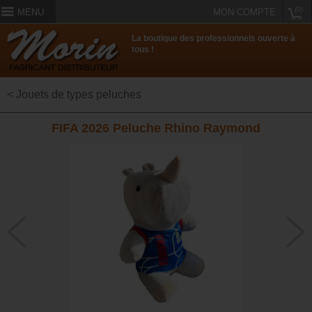
(0)
MENU
MON COMPTE
La boutique des professionnels ouverte à
tous !
< Jouets de types peluches
FIFA 2026 Peluche Rhino Raymond