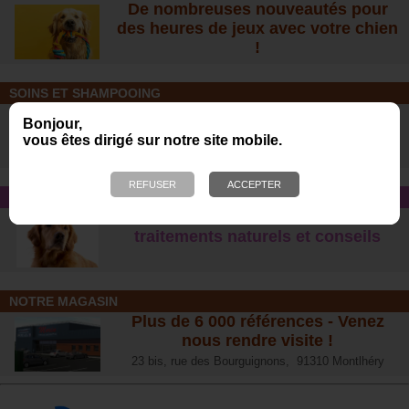
De nombreuses nouveautés pour
des heures de jeux avec votre chien
!
SOINS ET SHAMPOOING
Tout pour l'hygiène et les soins de
Bonjour,
votre chien !
vous êtes dirigé sur notre site mobile.
CONSEIL SANTÉ
L’arthrose chez le chien :
traitements naturels et conseil
s
NOTRE MAGASIN
Plus de 6 000 références - Venez
nous rendre visite !
23 bis, rue des Bourguignons, 91310 Montlhéry