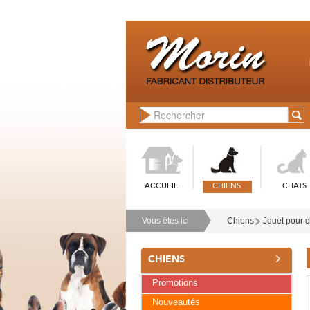
ACCUEIL
CHIENS
CHATS
Vous êtes ici
Chiens
Jouet pour 
CHIENS
Promotions
Nouveautés