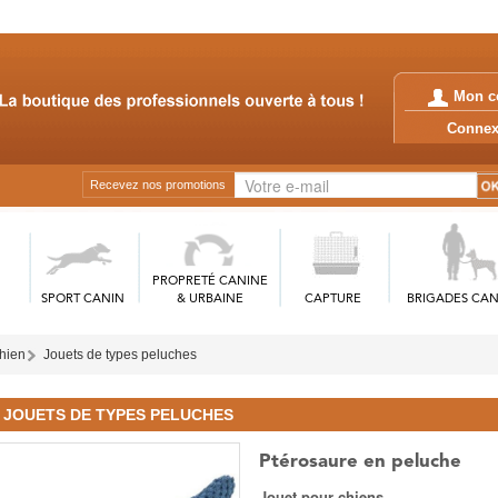
Mon c
Conn
Recevez nos promotions
PROPRETÉ CANINE
SPORT CANIN
& URBAINE
CAPTURE
BRIGADES CAN
chien
Jouets de types peluches
JOUETS DE TYPES PELUCHES
Ptérosaure en peluche
Jouet pour chiens