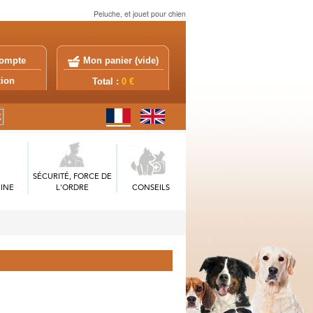
Peluche, et jouet pour chien
ompte
Mon panier (
vide
)
exion
Total :
0 €
SÉCURITÉ, FORCE DE
INE
L'ORDRE
CONSEILS