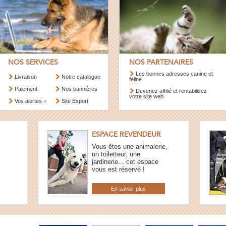
NOS SERVICES
NOS PARTENAIRES
Les bonnes adresses canine et
Livraison
Notre catalogue
féline
Paiement
Nos bannières
Devenez affilié et rentabilisez
votre site web
Vos alertes +
Site Export
ESPACE REVENDEUR
Vous êtes une animalerie,
un toiletteur, une
jardinerie... cet espace
vous est réservé !
En savoir plus