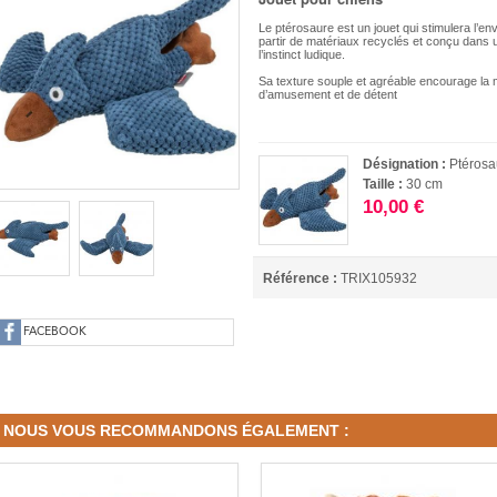
Le ptérosaure est un jouet qui stimulera l’e
partir de matériaux recyclés et conçu dans une
l’instinct ludique.
Sa texture souple et agréable encourage la 
d’amusement et de détent
Désignation :
Ptérosa
Taille :
30 cm
10,00 €
Référence :
TRIX105932
FACEBOOK
NOUS VOUS RECOMMANDONS ÉGALEMENT :