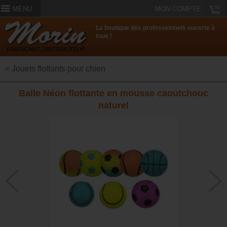
(0)
MENU
MON COMPTE
La boutique des professionnels ouverte à
tous !
< Jouets flottants pour chien
Balle Néon flottante en mousse caoutchouc
naturel