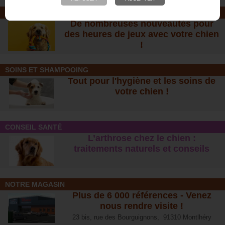
JOUETS EN CORDE
De nombreuses nouveautés pour
des heures de jeux avec votre chien
!
SOINS ET SHAMPOOING
Tout pour l'hygiène et les soins de
votre chien !
CONSEIL SANTÉ
L’arthrose chez le chien :
traitements naturels et conseil
s
NOTRE MAGASIN
Plus de 6 000 références - Venez
nous rendre visite !
23 bis, rue des Bourguignons, 91310 Montlhéry