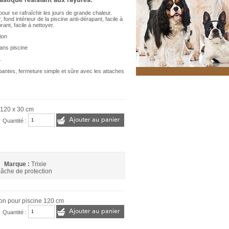
our se rafraîchir les jours de grande chaleur.
 fond intérieur de la piscine anti-dérapant, facile à
nt, facile à nettoyer.
ion
ans piscine
.
mbantes, fermeture simple et sûre avec les attaches
 120 x 30 cm
Ajouter au panier
Quantité :
Marque :
Trixie
âche de protection
ion pour piscine 120 cm
Ajouter au panier
Quantité :