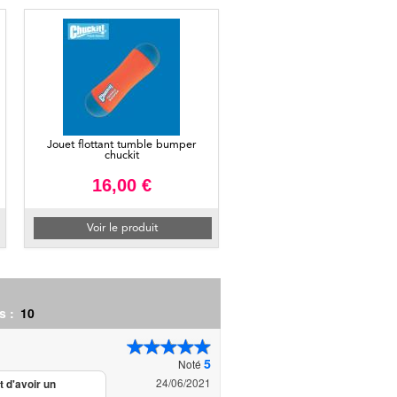
Jouet flottant tumble bumper
chuckit
16,00 €
Voir le produit
s :
10
5
Noté
24/06/2021
t d'avoir un