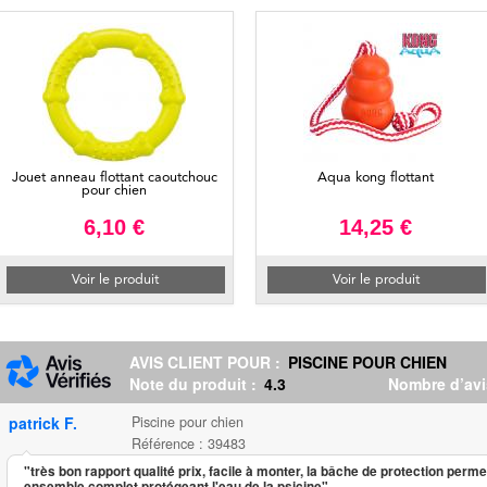
Jouet anneau flottant caoutchouc
Aqua kong flottant
pour chien
6,10 €
14,25 €
Voir le produit
Voir le produit
AVIS CLIENT POUR :
PISCINE POUR CHIEN
Note du produit :
4.3
Nombre d’avi
patrick F.
Piscine pour chien
Référence : 39483
"très bon rapport qualité prix, facile à monter, la bâche de protection perme
ensemble complet protégeant l'eau de la psicine"