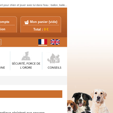
ant pour chien et jouer avec lui dans l'eau : ballon, balle...
ompte
Mon panier (
vide
)
exion
Total :
0 €
SÉCURITÉ, FORCE DE
INE
L'ORDRE
CONSEILS
astique résistant aux rayures.