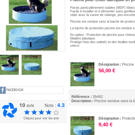
Parois particulièrement stables (MDF) Idéal p
Facile à installer et à démonter sans gonfleur,
vider avec la vanne de vidange, peu encombra
Piscine est vendue sans la bache de protect
La bache de protection piscine est vendue s
En option : Protection de piscine pour chiens
Matière plastique.
Protège l’eau des saletés et des feuilles to
velcro
Désignation :
Piscine
56,00 €
FACEBOOK
Référence :
39482
Description :
Piscine vendue sans la b
10
4.3
avis
Note :
Cliquez pour voir les avis
Désignation :
Protect
9,40 €