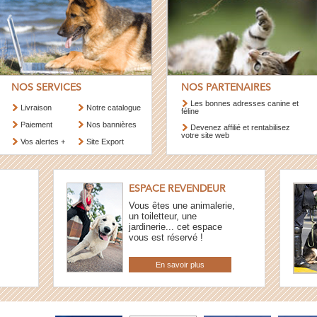
NOS SERVICES
NOS PARTENAIRES
Les bonnes adresses canine et
Livraison
Notre catalogue
féline
Paiement
Nos bannières
Devenez affilié et rentabilisez
votre site web
Vos alertes +
Site Export
ESPACE REVENDEUR
Vous êtes une animalerie,
un toiletteur, une
jardinerie... cet espace
vous est réservé !
En savoir plus