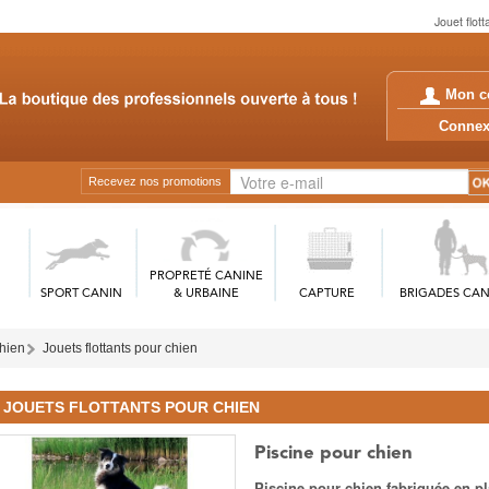
Jouet flott
Mon c
Conn
Recevez nos promotions
PROPRETÉ CANINE
SPORT CANIN
& URBAINE
CAPTURE
BRIGADES CAN
chien
Jouets flottants pour chien
JOUETS FLOTTANTS POUR CHIEN
Piscine pour chien
Piscine pour chien fabriquée en pl