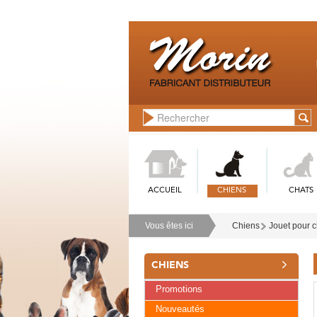
ACCUEIL
CHIENS
CHATS
Vous êtes ici
Chiens
Jouet pour 
CHIENS
Promotions
Nouveautés