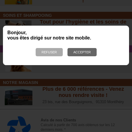
!
SOINS ET SHAMPOOING
Tout pour l'hygiène et les soins de
votre chien !
Bonjour,
vous êtes dirigé sur notre site mobile.
CONSEIL SANTÉ
L’arthrose chez le chien :
traitements naturels et conseil
s
NOTRE MAGASIN
Plus de 6 000 références - Venez
nous rendre visite !
23 bis, rue des Bourguignons, 91310 Montlhéry
Avis de nos Clients
Calculé à partir de 700 avis obtenus sur les 12
derniers mois. *