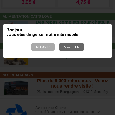
3,05 €
4,75 €
ALIMENTATION CAT'S LOVE
Des repas complets pour chats, à
partir d’ingrédients 100% naturels.
Bonjour,
vous êtes dirigé sur notre site mobile.
JOUET POUR CHAT
Offrez-lui un jouet pour des heures
de plaisirs !
NOTRE MAGASIN
Plus de 6 000 références - Venez
nous rendre visite !
23 bis, rue des Bourguignons, 91310 Montlhéry
Avis de nos Clients
Calculé à partir de 711 avis obtenus sur les 12