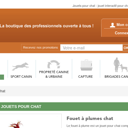
Jouets pour chat : jouet interactif pour c
Mon c
Conn
Recevez nos promotions
PROPRETÉ CANINE
SPORT CANIN
& URBAINE
CAPTURE
BRIGADES CAN
chat
JOUETS POUR CHAT
Fouet à plumes chat
Le fouet à plume est un jouet pour chat com