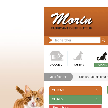
ACCUEIL
CHIENS
CHATS
Vous êtes ici
Chats
Jouets pour 
CHIENS
CHATS
Promotions