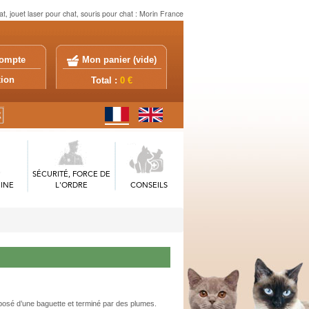
hat, jouet laser pour chat, souris pour chat : Morin France
ompte
Mon panier (
vide
)
exion
Total :
0 €
SÉCURITÉ, FORCE DE
INE
L'ORDRE
CONSEILS
posé d’une baguette et terminé par des plumes.