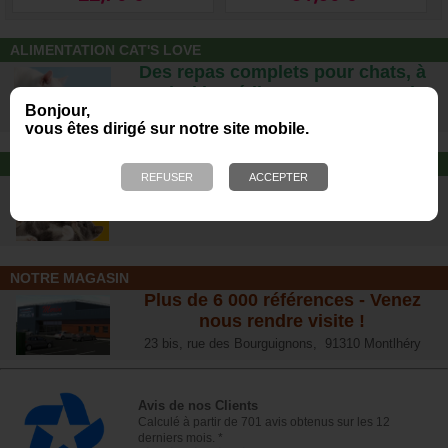
ALIMENTATION CAT'S LOVE
Des repas complets pour chats, à
partir d’ingrédients 100% naturels.
Bonjour,
vous êtes dirigé sur notre site mobile.
JOUET POUR CHAT
Offrez-lui un jouet pour des heures
de plaisirs !
NOTRE MAGASIN
Plus de 6 000 références - Venez
nous rendre visite !
23 bis, rue des Bourguignons, 91310 Montlhéry
Avis de nos Clients
Calculé à partir de 701 avis obtenus sur les 12
derniers mois. *