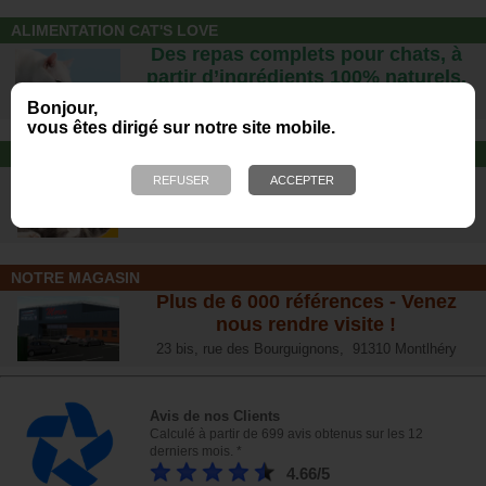
ALIMENTATION CAT'S LOVE
Des repas complets pour chats, à
partir d’ingrédients 100% naturels.
Bonjour,
vous êtes dirigé sur notre site mobile.
JOUET POUR CHAT
Offrez-lui un jouet pour des heures
de plaisirs !
NOTRE MAGASIN
Plus de 6 000 références - Venez
nous rendre visite !
23 bis, rue des Bourguignons, 91310 Montlhéry
Avis de nos Clients
Calculé à partir de 699 avis obtenus sur les 12
derniers mois. *
4.66/5