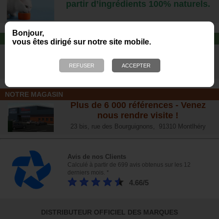
partir d’ingrédients 100% naturels.
Bonjour,
JOUET POUR CHAT
vous êtes dirigé sur notre site mobile.
Offrez-lui un jouet pour des heures
de plaisirs !
NOTRE MAGASIN
Plus de 6 000 références - Venez
nous rendre visite !
23 bis, rue des Bourguignons, 91310 Montlhéry
Avis de nos Clients
Calculé à partir de 699 avis obtenus sur les 12
derniers mois. *
4.66/5
DISTRIBUTEUR OFFICIEL DES MARQUES