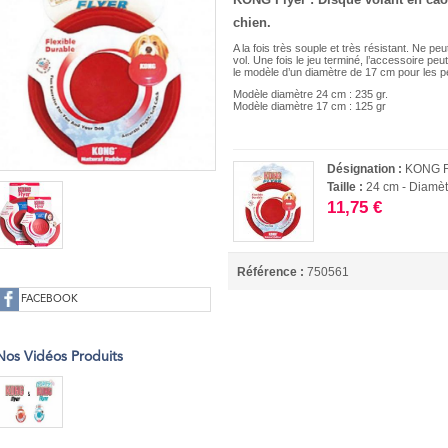
chien.
A la fois très souple et très résistant. Ne pe
vol. Une fois le jeu terminé, l’accessoire 
le modèle d’un diamètre de 17 cm pour les p
Modèle diamètre 24 cm : 235 gr.
Modèle diamètre 17 cm : 125 gr
Désignation :
KONG F
Taille :
24 cm - Diamèt
11,75 €
Référence :
750561
FACEBOOK
Nos Vidéos Produits