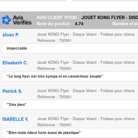
AVIS CLIENT POUR :
JOUET KONG FLYER - DIS
Note du produit :
4.74
Nombre d’av
sloan P.
Jouet KONG Flyer - Disque Volant - Frisbee pour chiens
Référence : 750561
impeccable
Elisabeth C.
Jouet KONG Flyer - Disque Volant - Frisbee pour chiens
Référence : 750561
"Le long flyer est très sympa et en caoutchouc souple"
Patrick S.
Jouet KONG Flyer - Disque Volant - Frisbee pour chiens
Référence : 750561
"Très bien"
ISABELLE V.
Jouet KONG Flyer - Disque Volant - Frisbee pour chiens
Référence : 750561
"Bien mais odeur forte aussi de plastique"