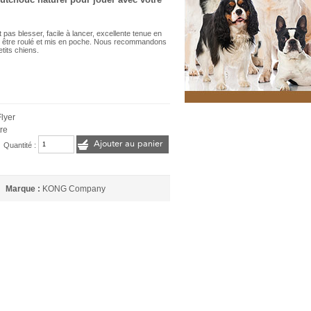
ut pas blesser, facile à lancer, excellente tenue en
peut être roulé et mis en poche. Nous recommandons
etits chiens.
lyer
re
Ajouter au panier
Quantité :
Marque :
KONG Company