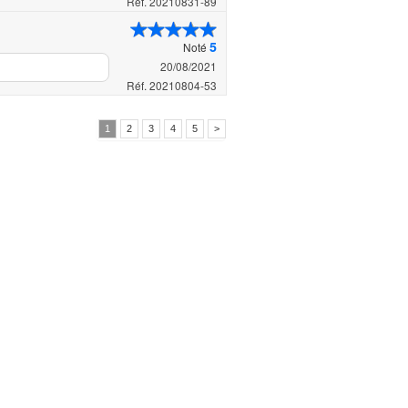
Réf. 20210831-89
5
Noté
20/08/2021
Réf. 20210804-53
1
2
3
4
5
>