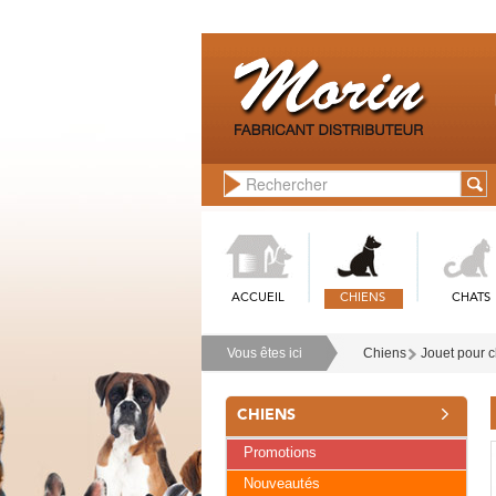
ACCUEIL
CHIENS
CHATS
Vous êtes ici
Chiens
Jouet pour 
CHIENS
Promotions
Nouveautés