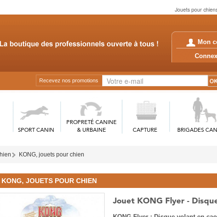
Jouets pour chiens
Mon c
Conn
Recevez nos promotions
PROPRETÉ CANINE
SPORT CANIN
& URBAINE
CAPTURE
BRIGADES CAN
chien
KONG, jouets pour chien
KONG, JOUETS POUR CHIEN
Jouet KONG Flyer - Disque
KONG Flyer : Disque volant en cao