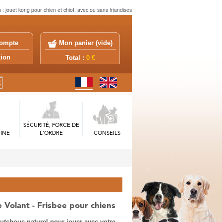
 : jouet kong pour chien et chiot, avec ou sans friandises
ompte
Mon panier (
vide
)
exion
Total :
0 €
SÉCURITÉ, FORCE DE
INE
L'ORDRE
CONSEILS
 Volant - Frisbee pour chiens
utchouc naturel pour jouer avec votre