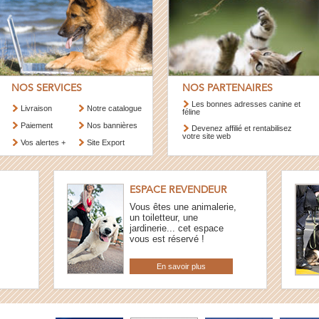
NOS SERVICES
NOS PARTENAIRES
Les bonnes adresses canine et
Livraison
Notre catalogue
féline
Paiement
Nos bannières
Devenez affilié et rentabilisez
votre site web
Vos alertes +
Site Export
ESPACE REVENDEUR
Vous êtes une animalerie,
un toiletteur, une
jardinerie... cet espace
vous est réservé !
En savoir plus