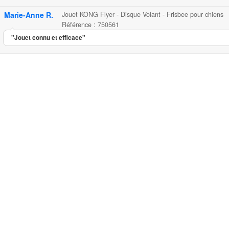
Marie-Anne R.
Jouet KONG Flyer - Disque Volant - Frisbee pour chiens
Référence : 750561
"Jouet connu et efficace"
Jouet KONG Flyer - Disque Vola
...
11.75
4.74
5
23
Jouet KONG