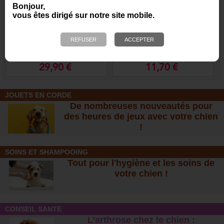
Bonjour,
vous êtes dirigé sur notre site mobile.
Couverture DogTravel
Longe pour chien
antidérapante - Nylon /
Gomme
29,90 €
11,70 €
JOUETS EN CORDE
De nombreuses nouveautés pour
des heures de jeux avec votre chien
!
SOINS ET SHAMPOOING
Tout pour l'hygiène et les soins de
votre chien !
CONSEIL SANTÉ
L’arthrose chez le chien :