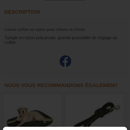
DESCRIPTION
Laisse collier en nylon pour chiens et chiots.
Sangle en nylon polyamide, grande possibilité de réglage du
collier.
NOUS VOUS RECOMMANDONS ÉGALEMENT