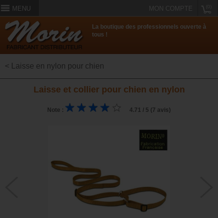
(0)
MENU
MON COMPTE
La boutique des professionnels ouverte à
tous !
< Laisse en nylon pour chien
Laisse et collier pour chien en nylon
Note :
4.71 / 5 (7 avis)