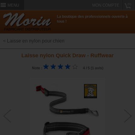
(0)
MENU
MON COMPTE
La boutique des professionnels ouverte à
tous !
< Laisse en nylon pour chien
Laisse nylon Quick Draw - Ruffwear
Note :
4 / 5 (1 avis)