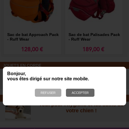
Sac de bat Approach Pack
Sac de bat Palisades Pack
- Ruff Wear
- Ruff Wear
128,00 €
189,00 €
JOUETS EN CORDE
De nombreuses nouveautés pour
Bonjour,
des heures de jeux avec votre chien
vous êtes dirigé sur notre site mobile.
!
SOINS ET SHAMPOOING
Tout pour l'hygiène et les soins de
votre chien !