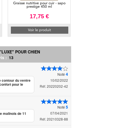
Graisse nutritive pour cuir - sapo
prestige 450 ml
17,75 €
Voir le produit
"LUXE" POUR CHIEN
is :
13
4
Noté
10/02/2022
e contour du ventre
confort pour le
Réf. 20220202-42
5
Noté
07/04/2021
âle malinois de 11
Réf. 20210328-88