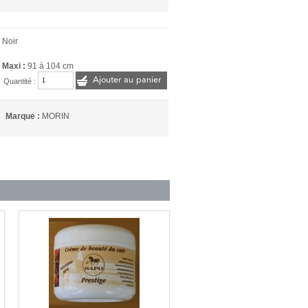
 Noir
/ Maxi :
91 à 104 cm
Ajouter au panier
Quantité :
Marque :
MORIN