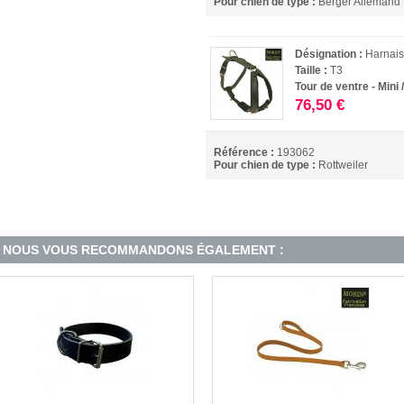
Pour chien de type :
Berger Allemand
Désignation :
Harnais
Taille :
T3
Tour de ventre - Mini 
76,50 €
Référence :
193062
Pour chien de type :
Rottweiler
NOUS VOUS RECOMMANDONS ÉGALEMENT :