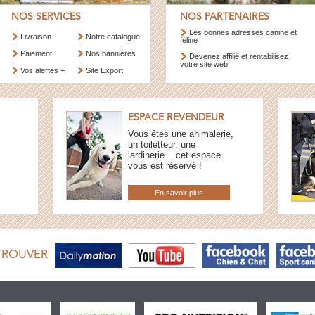
NOS SERVICES
NOS PARTENAIRES
Les bonnes adresses canine et
Livraison
Notre catalogue
féline
Paiement
Nos bannières
Devenez affilié et rentabilisez
votre site web
Vos alertes +
Site Export
ESPACE REVENDEUR
Vous êtes une animalerie,
un toiletteur, une
jardinerie... cet espace
vous est réservé !
En savoir plus
TROUVER