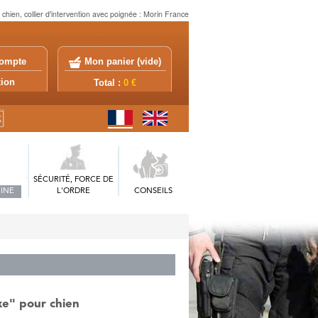
r chien, collier d'intervention avec poignée : Morin France
ompte
Mon panier (
vide
)
exion
Total :
0 €
SÉCURITÉ, FORCE DE
INE
L'ORDRE
CONSEILS
xe" pour chien