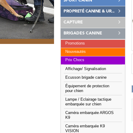
SPORT CANIN
PROPRETÉ CANINE & UR...
CAPTURE
BRIGADES CANINE
Promotions
Nouveautés
Prix Chocs
Affichage/ Signalisation
Ecusson brigade canine
Équipement de protection
pour chien
Lampe / Eclairage tactique
embarquée sur chien
Caméra embarquée ARGOS
K9
Caméra embarquée K9
VISION