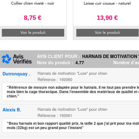
Collier chien riveté - noir
Laisse cuir cousue - naturel
8,75 €
13,90 €
Voir le produit
Voir le produit
AVIS CLIENT POUR :
HARNAIS DE MOTIVATION 
Note du produit :
4.77
Nombre d’av
Dutronquay .
Harnais de motivation "Luxe" pour chien
Référence : 193060
"Référence de mesure non adaptée pour le hatnais. Il ne faut pas prendre l
mais bien la cage thoracique. Dans l'ensemble des matériaux de qualité et 
chien."
Alexis B.
Harnais de motivation "Luxe" pour chien
Référence : 193061
"Beau harnais et bon rapport qualité prix, la taille 2 que j’ai prit pour ma m
mois (32kg) est un peu grand pour l’instant"