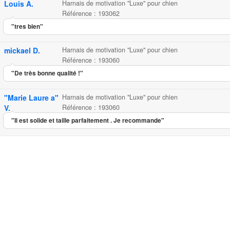
Louis A.
Harnais de motivation "Luxe" pour chien
Référence : 193062
"tres bien"
mickael D.
Harnais de motivation "Luxe" pour chien
Référence : 193060
"De très bonne qualité !"
"Marie Laure a"
Harnais de motivation "Luxe" pour chien
V.
Référence : 193060
"Il est solide et taille parfaitement . Je recommande"
Harnais de motivation "Lu
...
66.90
4.77
5
13
Harnais de