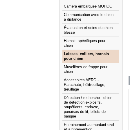
Caméra embarquée MOHOC
Communication avec le chien
à distance
Évacuation et soins du chien
blessé
Harnais spécifiques pour
chien
Laisses, colliers, harnais
pour chien
Muselières de frappe pour
chien
Accessoires AERO -
Parachute, hélitreuillage,
treuillage
Détection / recherche : chien
de détection explosifs,
stupéfiants, cadavre,
punaises de lit, billets de
banque
Entrainement au mordant civil
et à l'intervention.