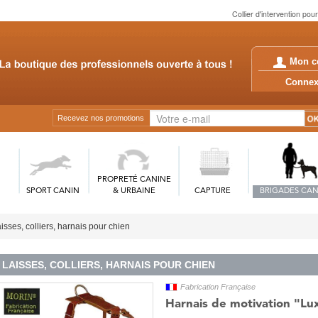
Collier d'intervention pou
Mon c
Conn
Recevez nos promotions
PROPRETÉ CANINE
SPORT CANIN
& URBAINE
CAPTURE
BRIGADES CAN
isses, colliers, harnais pour chien
LAISSES, COLLIERS, HARNAIS POUR CHIEN
Fabrication Française
Harnais de motivation "Lu