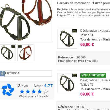
Harnais de motivation "Luxe" pour
Réglable, très robuste, destiné à l’entraine
Cuir vachette pleine fleur, souple, légèremen
Largeur 25 mm, renforcé avec plastron cuir d
Désignation :
Harnais
Taille :
T1
Tour de ventre - Mini 
66,90 €
Référence :
193060
Pour chien de type :
Malinois
FACEBOOK
MEILLEURE VENTE
Désignation :
Harnais
13
4.77
Taille :
T2
avis
Note :
Tour de ventre - Mini 
69,00 €
Cliquez pour voir les avis
Référence :
193061