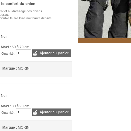
 le confort du chien
ment et au dressage des chiens.
t gras.
oublé feutre laine noir haute densité.
 Noir
/ Maxi :
69 à 79 cm
Ajouter au panier
Quantité :
Marque :
MORIN
 Noir
/ Maxi :
80 à 90 cm
Ajouter au panier
Quantité :
Marque :
MORIN