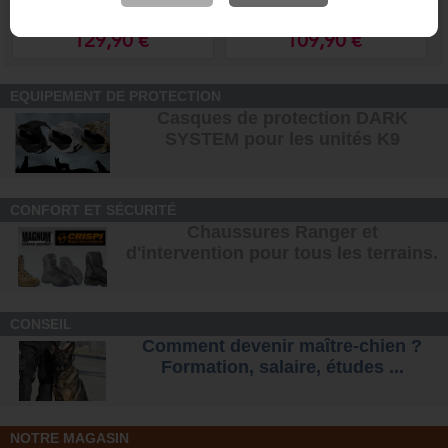
Cabine nez protégé, sans
panier renforcée -
mordeur - Scorpion
Scorpion
129,90 €
109,90 €
EQUIPEMENT DE PROTECTION
Casques de protection DARK
SYSTEM pour les unités K9
CONFORT ET SÉCURITÉ
Chaussures Ranger et
d'intervention pour tous les terrains
.
CONSEIL
Comment devenir maître-chien ?
Formation, salaire, étude
s ...
NOTRE MAGASIN