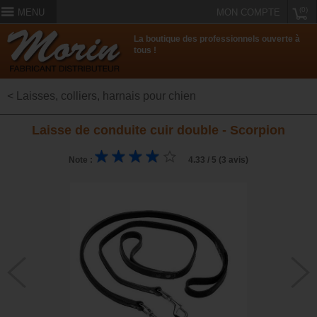
(0)
MENU
MON COMPTE
La boutique des professionnels ouverte à
tous !
< Laisses, colliers, harnais pour chien
Laisse de conduite cuir double - Scorpion
Note :
4.33 / 5 (3 avis)