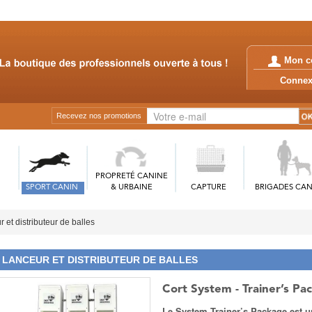
Mon c
Conn
Recevez nos promotions
PROPRETÉ CANINE
SPORT CANIN
& URBAINE
CAPTURE
BRIGADES CAN
 et distributeur de balles
LANCEUR ET DISTRIBUTEUR DE BALLES
Cort System - Trainer’s Pa
Le System Trainer’s Package est u