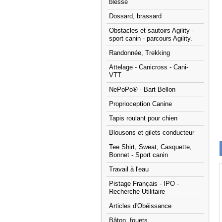
blessé
Dossard, brassard
Obstacles et sautoirs Agility -
sport canin - parcours Agility.
Randonnée, Trekking
Attelage - Canicross - Cani-
VTT
NePoPo® - Bart Bellon
Proprioception Canine
Tapis roulant pour chien
Blousons et gilets conducteur
Tee Shirt, Sweat, Casquette,
Bonnet - Sport canin
Travail à l'eau
Pistage Français - IPO -
Recherche Utilitaire
Articles d'Obéissance
Bâton, fouets