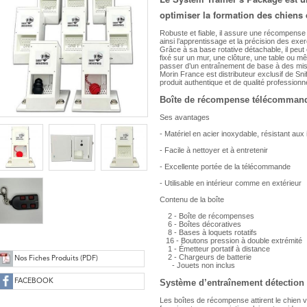
optimiser la formation des chiens 
Robuste et fiable, il assure une récompense
ainsi l’apprentissage et la précision des exe
Grâce à sa base rotative détachable, il peut ê
fixé sur un mur, une clôture, une table ou mêm
passer d’un entraînement de base à des mise
Morin France est distributeur exclusif de Sn
produit authentique et de qualité professionne
Boîte de récompense télécomman
Ses avantages
- Matériel en acier inoxydable, résistant aux
- Facile à nettoyer et à entretenir
- Excellente portée de la télécommande
- Utilisable en intérieur comme en extérieur
Contenu de la boîte
2 - Boîte de récompenses
6 - Boîtes décoratives
8 - Bases à loquets rotatifs
16 - Boutons pression à double extrémité
1 - Émetteur portatif à distance
2 - Chargeurs de batterie
Nos Fiches Produits (PDF)
- Jouets non inclus
FACEBOOK
Système d’entraînement détection
Les boîtes de récompense attirent le chien 