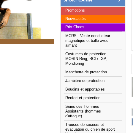
SPORT CANIN
Promotions
Nouveautés
Prix Chocs
MCRS - Veste conducteur
magnétique et balle avec
aimant
Costumes de protection
MORIN Ring, RCI / IGP,
Mondioring
Manchette de protection
Jambière de protection
Boudins et apportables
Renfort et protection
Soins des Hommes
Assistants (hommes
d'attaque)
Trousse de secours et
évacuation du chien de sport