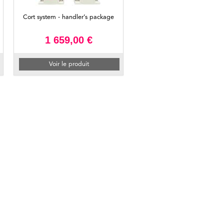
Cort system - handler’s package
1 659,00 €
Voir le produit