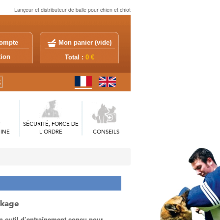
Lançeur et distributeur de balle pour chien et chiot
ompte
Mon panier (
vide
)
exion
Total :
0 €
SÉCURITÉ, FORCE DE
INE
L'ORDRE
CONSEILS
ckage
n outil d’entraînement conçu pour