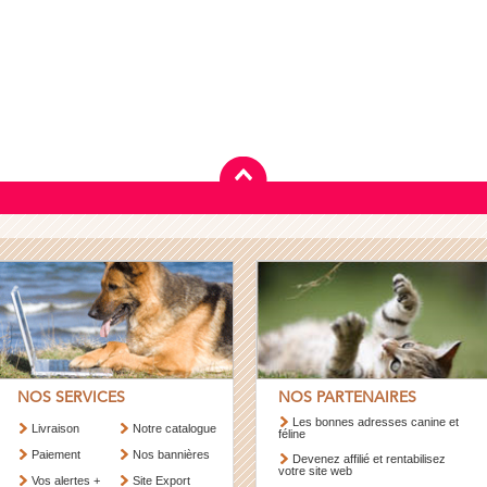
NOS SERVICES
NOS PARTENAIRES
Les bonnes adresses canine et
Livraison
Notre catalogue
féline
Paiement
Nos bannières
Devenez affilié et rentabilisez
votre site web
Vos alertes +
Site Export