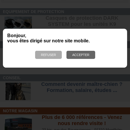
EQUIPEMENT DE PROTECTION
Casques de protection DARK
SYSTEM pour les unités K9
Bonjour,
vous êtes dirigé sur notre site mobile.
CONFORT ET SÉCURITÉ
Chaussures Ranger et
d'intervention pour tous les terrains
.
CONSEIL
Comment devenir maître-chien ?
Formation, salaire, étude
s ...
NOTRE MAGASIN
Plus de 6 000 références - Venez
nous rendre visite !
23 bis, rue des Bourguignons, 91310 Montlhéry