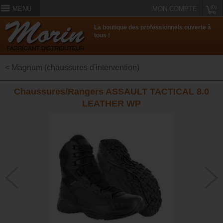
(0)
MENU
MON COMPTE
La boutique des professionnels ouverte à
tous !
< Magnum (chaussures d'intervention)
Chaussures/Rangers ASSAULT TACTICAL 8.0
LEATHER WP