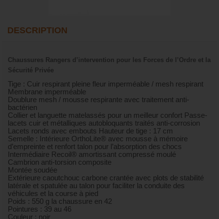
DESCRIPTION
Chaussures Rangers d’intervention pour les Forces de l’Ordre et la
Sécurité Privée
Tige : Cuir respirant pleine fleur imperméable / mesh respirant
Membrane imperméable
Doublure mesh / mousse respirante avec traitement anti-
bactérien
Collier et languette matelassés pour un meilleur confort Passe-
lacets cuir et métalliques autobloquants traités anti-corrosion
Lacets ronds avec embouts Hauteur de tige : 17 cm
Semelle : Intérieure OrthoLite® avec mousse à mémoire
d’empreinte et renfort talon pour l’absorption des chocs
Intermédiaire Recoil® amortissant compressé moulé
Cambrion anti-torsion composite
Montée soudée
Extérieure caoutchouc carbone crantée avec plots de stabilité
latérale et spatulée au talon pour faciliter la conduite des
véhicules et la course à pied
Poids : 550 g la chaussure en 42
Pointures : 39 au 46
Couleur : noir