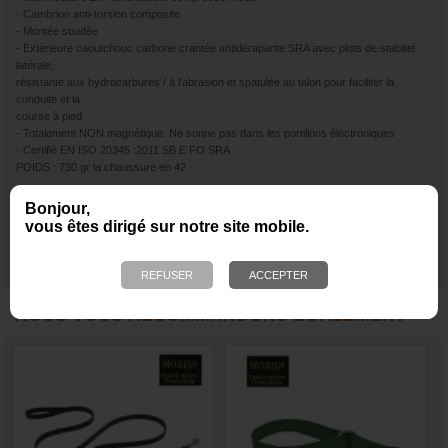
- Cambrion anti-torsion composite
- Montée soudée
- Extérieure caoutchouc carbone crantée antidérapante SRA avec plots de stabilité
latérale,
résistante aux hydrocarbures / à l’abrasion et spatulée au talon pour faciliter la
conduite et la
course à pied
- Totalement NON magnétique. Ne sonne pas dans les portillons électroniques
- Certifié EN ISO 20345 :2011 SB E FO SRA
POIDS : 730 gr la chaussure en 42
Bonjour,
vous êtes dirigé sur notre site mobile.
NOUS VOUS RECOMMANDONS ÉGALEMENT