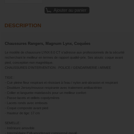
Ajouter au panier
DESCRIPTION
Chaussures Rangers, Magnum Lynx, Coquées
Le modèle de chaussure LYNX 8.0 CT s’adresse aux professionnels de la sécurité
recherchant le meilleur en termes de rapport qualité-prix. Ses atouts: coque avant
pied, conception non magnétique.
CHAUSSURES D’INTERVENTION : POLICE / GENDARMERIE / ARMEE
TIGE :
- Cuir pleine fleur respirant et résistant à l’eau / nylon anti-abrasion et respirant
- Doublure Jersey/mousse respirante avec traitement antibactérien
- Collier et languette matelassés pour un meilleur confort
- Passe-lacets et œillets copolymères
- Lacets ronds avec embouts
- Coque composite avant pied
- Hauteur de tige: 17 cm
SEMELLE :
- Intérieure amovible
- Intermédiaire EVA amortissant compressé moulé