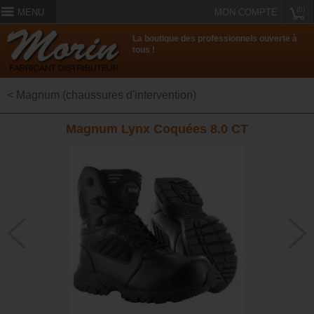
(0)
MENU
MON COMPTE
La boutique des professionnels ouverte à
tous !
< Magnum (chaussures d'intervention)
Magnum Lynx Coquées 8.0 CT