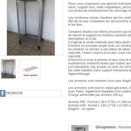
Nous vous proposons une gamme d’armoires gr
verre, support inox, boite magnétique, pince
vos protocole d’entrainement de stockage et
Les nombreux essais réaslisés par les unité
Afin de ne pas contaminer les accessoires e
à l’air libre.
Certaines études ont même prouvées que le m
de laisser le support en extérieur pendant p
intempéries et à l’air.
Il s’agit de la seule méthode pour faire parti
Prenons un exemple simple avec un cendrier e
du cendrier ce dernier à une odeur de tabac 
vaisselle, l’odeur restera et en plus vous co
vaisselle.
A l’inverse si vous le prenez et que vous le
expériences montrent toutes que l’odeur au
Les intempérie, l’air, la pluie, le vent, etc ont 
De cette manière votre support retrouvera l
l’apprentissage.
Les armoires sont vendues brut sans étagère
Les armoires sont tout en métal galvanisé, é
avec freins, également équipées d’un cadena
FACEBOOK
Charge admissible par armoire 100 kg.
Armoire PM : Format L 80 x P 55 x H 165 
Armoire GM : format L 120 x P 55 x H 200 
Etagère : en option
Désignation :
Armoir