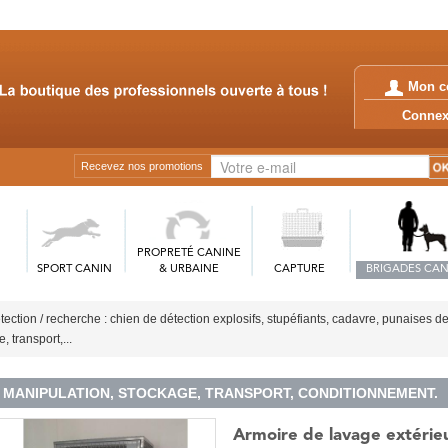
Mon c
Conn
Recevez nos promotions
PROPRETÉ CANINE
SPORT CANIN
& URBAINE
CAPTURE
BRIGADES CAN
tection / recherche : chien de détection explosifs, stupéfiants, cadavre, punaises de 
 transport,...
MANIPULATION, STOCKAGE, TRANSPORT, CONDITIONNEMENT.
Armoire de lavage extérieur