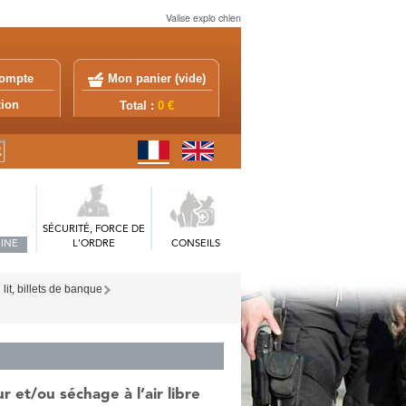
Valise explo chien
ompte
Mon panier (
vide
)
exion
Total :
0 €
SÉCURITÉ, FORCE DE
INE
L'ORDRE
CONSEILS
lit, billets de banque
 et/ou séchage à l’air libre