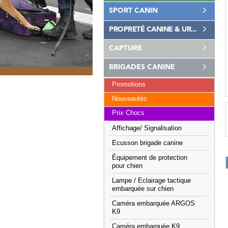
SPORT CANIN
PROPRETÉ CANINE & UR...
CAPTURE
BRIGADES CANINE
Promotions
Nouveautés
Prix Chocs
Affichage/ Signalisation
Ecusson brigade canine
Équipement de protection
pour chien
Lampe / Eclairage tactique
embarquée sur chien
Caméra embarquée ARGOS
K9
Caméra embarquée K9