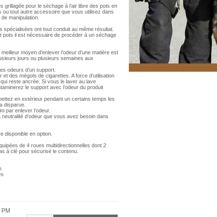
illagée pour le séchage à l’air libre des pots en
s ou tout autre accessoire que vous utilisez dans
 de manipulation.
s spécialisées ont tout conduit au même résultat.
t pots il est nécessaire de procéder à un séchage
eilleur moyen d’enlever l’odeur d’une matière est
lusieurs jours ou plusieurs semaines aux
r les odeurs d’un support.
t des mégots de cigarettes. A force d’utilisation
qui reste ancrée. Si vous le laver au lave
ntaminerez le support avec l’odeur du produit
 mettez en extérieur pendant un certains temps les
ra disparue.
fini par enlever l’odeur.
a neutralité d’odeur que vous avez besoin dans
 disponible en option.
quipées de 4 roues multidirectionnelles dont 2
s à clé pour sécurisé le contenu.
cm
cm
e PM