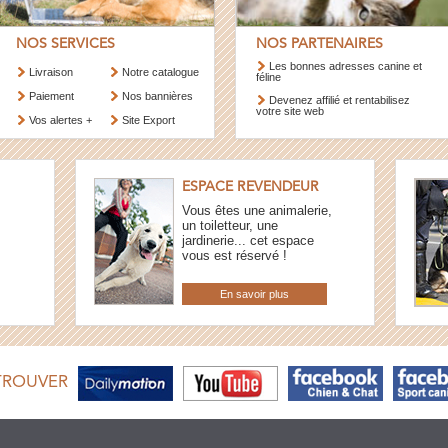
NOS SERVICES
NOS PARTENAIRES
Les bonnes adresses canine et
Livraison
Notre catalogue
féline
Paiement
Nos bannières
Devenez affilié et rentabilisez
votre site web
Vos alertes +
Site Export
ESPACE REVENDEUR
Vous êtes une animalerie,
un toiletteur, une
jardinerie... cet espace
vous est réservé !
En savoir plus
TROUVER