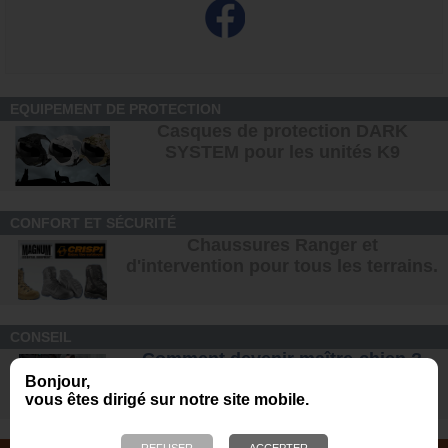
EQUIPEMENT DE PROTECTION
Casques de protection DARK
SYSTEM pour les unités K9
CONFORT ET SÉCURITÉ
Chaussures Ranger et
d'intervention pour tous les terrains
.
CONSEIL
Comment devenir maître-chien ?
Formation, salaire, étude
s ...
Bonjour,
vous êtes dirigé sur notre site mobile.