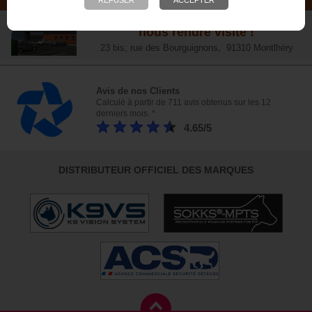
NOTRE MAGASIN
Plus de 6 000 références - Venez
nous rendre visite !
23 bis, rue des Bourguignons, 91310 Montlhéry
Avis de nos Clients
Calculé à partir de 711 avis obtenus sur les 12
derniers mois. *
4.65/5
DISTRIBUTEUR OFFICIEL DES MARQUES