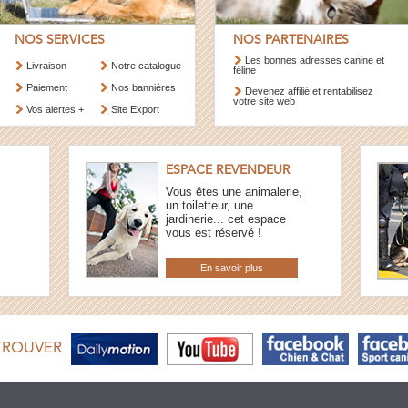
NOS SERVICES
NOS PARTENAIRES
Les bonnes adresses canine et
Livraison
Notre catalogue
féline
Paiement
Nos bannières
Devenez affilié et rentabilisez
votre site web
Vos alertes +
Site Export
ESPACE REVENDEUR
Vous êtes une animalerie,
un toiletteur, une
jardinerie... cet espace
vous est réservé !
En savoir plus
TROUVER