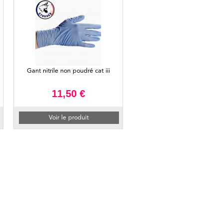
Gant nitrile non poudré cat iii
11,50 €
Voir le produit