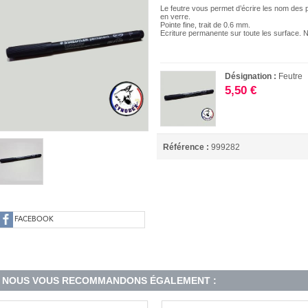
Le feutre vous permet d’écrire les nom des p
en verre.
Pointe fine, trait de 0.6 mm.
Ecriture permanente sur toute les surfac
Désignation :
Feutre
5,50 €
Référence :
999282
FACEBOOK
NOUS VOUS RECOMMANDONS ÉGALEMENT :