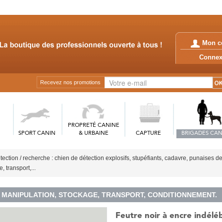
Mon c
Conn
Recevez nos promotions
PROPRETÉ CANINE
SPORT CANIN
& URBAINE
CAPTURE
BRIGADES CAN
tection / recherche : chien de détection explosifs, stupéfiants, cadavre, punaises de 
 transport,...
MANIPULATION, STOCKAGE, TRANSPORT, CONDITIONNEMENT.
Feutre noir à encre indéléb