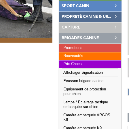
SPORT CANIN
PROPRETÉ CANINE & UR...
CAPTURE
BRIGADES CANINE
Promotions
Nouveautés
Prix Chocs
Affichage/ Signalisation
Ecusson brigade canine
Équipement de protection
pour chien
Lampe / Eclairage tactique
embarquée sur chien
Caméra embarquée ARGOS
K9
Caméra embarquée K9