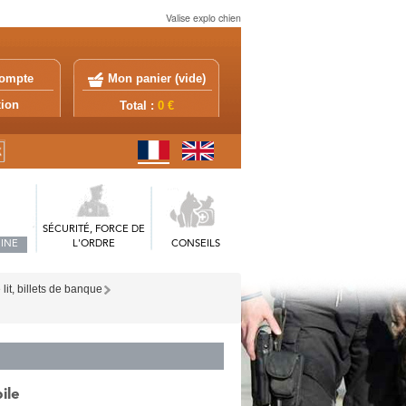
Valise explo chien
ompte
Mon panier (
vide
)
exion
Total :
0 €
SÉCURITÉ, FORCE DE
INE
L'ORDRE
CONSEILS
lit, billets de banque
ile